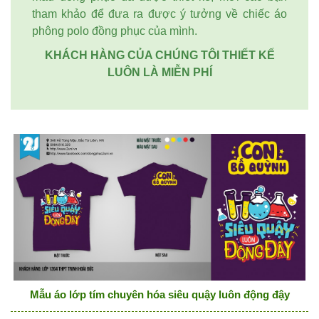
tham khảo để đưa ra được ý tưởng về chiếc áo
phông polo đồng phục của mình.
KHÁCH HÀNG CỦA CHÚNG TÔI THIẾT KẾ
LUÔN LÀ MIỄN PHÍ
Mẫu áo lớp tím chuyên hóa siêu quậy luôn động đậy