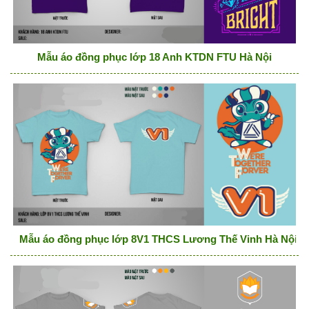
Mẫu áo đồng phục lớp 18 Anh KTDN FTU Hà Nội
Mẫu áo đồng phục lớp 8V1 THCS Lương Thế Vinh Hà Nội