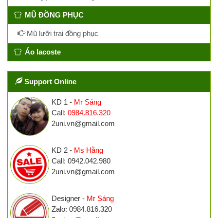
MŨ ĐỒNG PHỤC
Mũ lưỡi trai đồng phục
Áo lacoste
Support Online
KD 1 -
Mr Sáng
Call:
0984.816.320
2uni.vn@gmail.com
KD 2 -
Ms Hằng
Call: 0942.042.980
2uni.vn@gmail.com
Designer -
Mr Sáng
Zalo: 0984.816.320