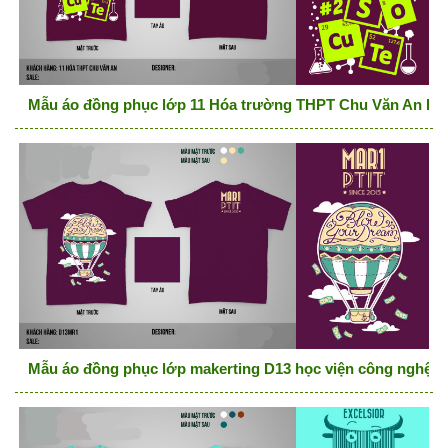
Mẫu áo đồng phục lớp 11 Hóa trường THPT Chu Văn An Hà
Mẫu áo đồng phục lớp makerting D13 học viện công nghệ b