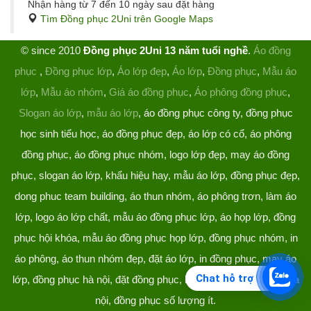
Nhận hàng từ 7 đến 10 ngày sau đặt hàng
Tìm Đồng phục 2Uni trên Google Maps
© since 2010
Đồng phục 2Uni 13 năm tuổi nghề
.
Áo đồng
phục
,
Đồng phục lớp
,
Áo lớp đẹp
,
Áo lớp
,
Đồng phục
,
Mẫu áo
lớp
,
Mẫu áo nhóm
,
Giá áo đồng phục
,
Áo phông đồng phục
,
Slogan áo lớp
,
mẫu áo lớp
, áo đồng phục công ty, đồng phục
học sinh tiểu học, áo đồng phục đẹp, áo lớp có cổ, áo phông
đồng phục, áo đồng phục nhóm, logo lớp đẹp, may áo đồng
phục, slogan áo lớp, khẩu hiệu hay, mẫu áo lớp, đồng phục đẹp,
dong phuc team building, áo thun nhóm, áo phông trơn, làm áo
lớp, logo áo lớp chất, mẫu áo đồng phục lớp, áo họp lớp, đồng
phục hội khóa, mẫu áo đồng phục họp lớp, đồng phục nhóm, in
áo phông, áo thun nhóm đẹp, đặt áo lớp, in đồng phục, may áo
Chat hỗ trợ
lớp, đồng phục hà nội, đặt đồng phục, làm đồng phục, áo lớp hà
nội, đồng phục số lượng ít.