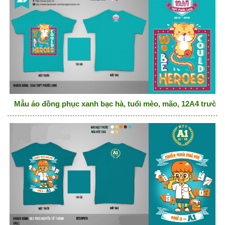
Mẫu áo đồng phục xanh bạc hà, tuổi mèo, mão, 12A4 trườ