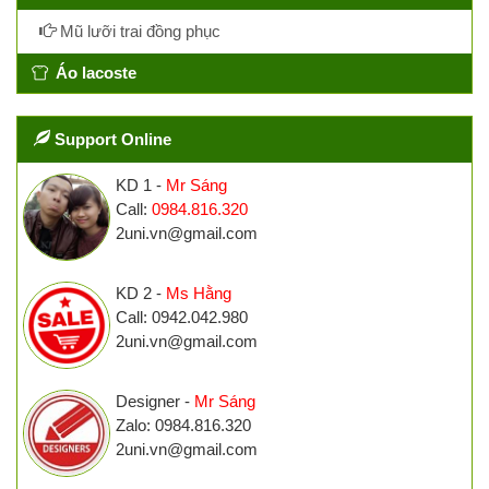
Mũ lưỡi trai đồng phục
Áo lacoste
Support Online
KD 1 -
Mr Sáng
Call:
0984.816.320
2uni.vn@gmail.com
KD 2 -
Ms Hằng
Call: 0942.042.980
2uni.vn@gmail.com
Designer -
Mr Sáng
Zalo: 0984.816.320
2uni.vn@gmail.com