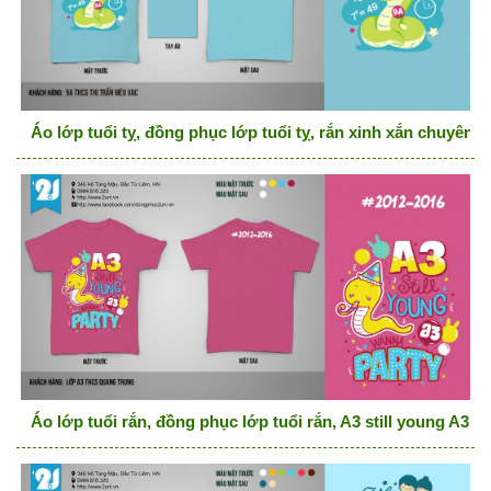
Áo lớp tuổi tỵ, đồng phục lớp tuổi tỵ, rắn xinh xắn chuyên t
Áo lớp tuổi rắn, đồng phục lớp tuổi rắn, A3 still young A3 w