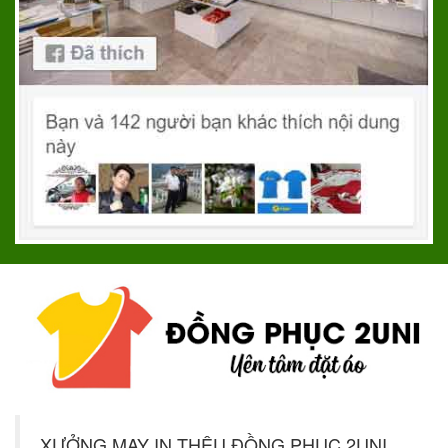
XƯỞNG MAY IN THÊU ĐỒNG PHỤC 2UNI