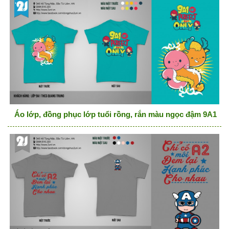
Áo lớp, đồng phục lớp tuổi rồng, rắn màu ngọc đậm 9A1 not