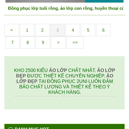
Đồng phục lớp tuổi rồng, áo lớp con rồng, huyền thoại của 
<
1
2
3
4
5
6
7
8
9
>
>>
KHO 2500 KIỂU
ÁO LỚP
CHẤT NHẤT.
ÁO LỚP
ĐẸP
ĐƯỢC THIẾT KẾ CHUYÊN NGHIỆP.
ÁO
LỚP ĐẸP
TẠI ĐỒNG PHỤC 2UNI LUÔN ĐẢM
BẢO CHẤT LƯỢNG VÀ THIẾT KẾ THEO Ý
KHÁCH HÀNG.