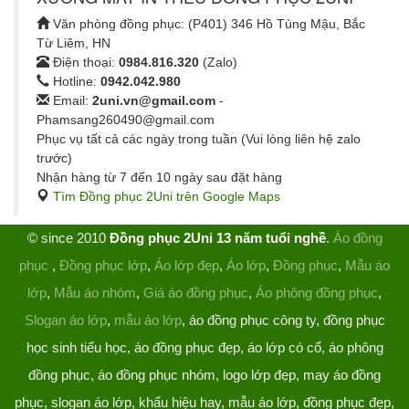
Văn phòng đồng phục: (P401) 346 Hồ Tùng Mậu, Bắc
Từ Liêm, HN
Điện thoại:
0984.816.320
(Zalo)
Hotline:
0942.042.980
Email:
2uni.vn@gmail.com
-
Phamsang260490@gmail.com
Phục vụ tất cả các ngày trong tuần (Vui lòng liên hệ zalo
trước)
Nhận hàng từ 7 đến 10 ngày sau đặt hàng
Tìm Đồng phục 2Uni trên Google Maps
© since 2010
Đồng phục 2Uni 13 năm tuổi nghề
.
Áo đồng
phục
,
Đồng phục lớp
,
Áo lớp đẹp
,
Áo lớp
,
Đồng phục
,
Mẫu áo
lớp
,
Mẫu áo nhóm
,
Giá áo đồng phục
,
Áo phông đồng phục
,
Slogan áo lớp
,
mẫu áo lớp
, áo đồng phục công ty, đồng phục
học sinh tiểu học, áo đồng phục đẹp, áo lớp có cổ, áo phông
đồng phục, áo đồng phục nhóm, logo lớp đẹp, may áo đồng
phục, slogan áo lớp, khẩu hiệu hay, mẫu áo lớp, đồng phục đẹp,