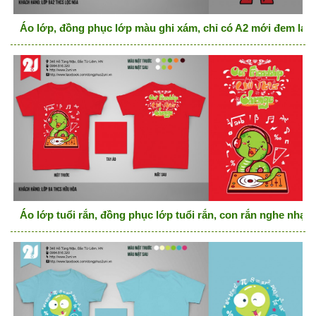
Áo lớp, đồng phục lớp màu ghi xám, chỉ có A2 mới đem lại
Áo lớp tuổi rắn, đồng phục lớp tuổi rắn, con rắn nghe nhạc