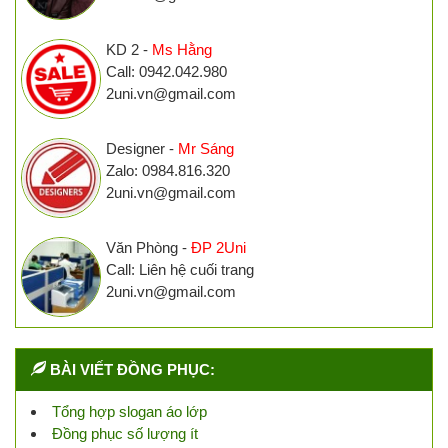
KD 2 -
Ms Hằng
Call: 0942.042.980
2uni.vn@gmail.com
Designer -
Mr Sáng
Zalo: 0984.816.320
2uni.vn@gmail.com
Văn Phòng -
ĐP 2Uni
Call: Liên hệ cuối trang
2uni.vn@gmail.com
BÀI VIẾT ĐỒNG PHỤC:
Tổng hợp slogan áo lớp
Đồng phục số lượng ít