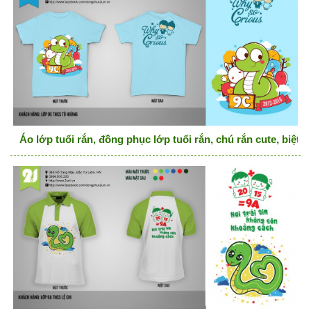
Áo lớp tuổi rắn, đồng phục lớp tuổi rắn, chú rắn cute, biệt đ