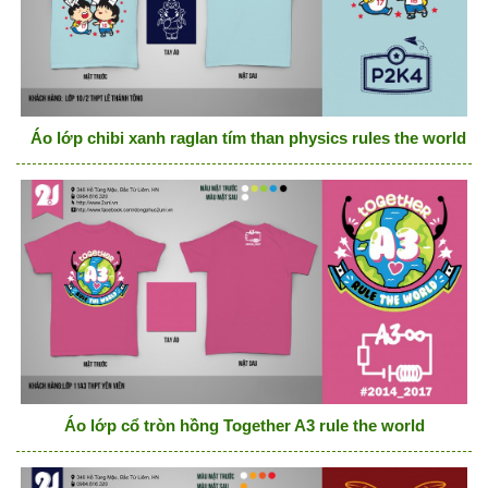
Áo lớp chibi xanh raglan tím than physics rules the world c
Áo lớp cổ tròn hồng Together A3 rule the world