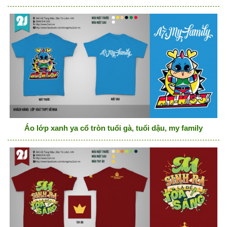
Áo lớp xanh ya cổ tròn tuổi gà, tuổi dậu, my family