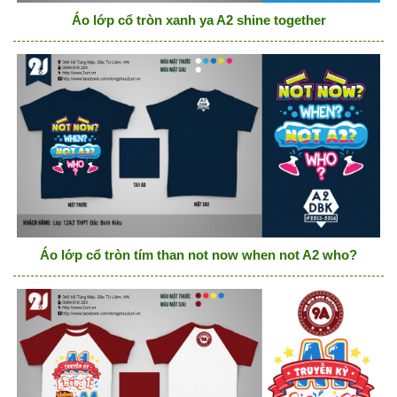
Áo lớp cổ tròn xanh ya A2 shine together
Áo lớp cổ tròn tím than not now when not A2 who?