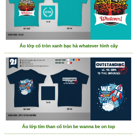
Áo lớp cổ tròn xanh bạc hà whatever hình cây
Áo lớp tím than cổ tròn be wanna be on top