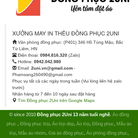
XƯỞNG MAY IN THÊU ĐỒNG PHỤC 2UNI
Văn phòng đồng phục: (P401) 346 Hồ Tùng Mậu, Bắc
Từ Liêm, HN
Điện thoại:
0984.816.320
(Zalo)
Hotline:
0942.042.980
Email:
2uni.vn@gmail.com
-
Phamsang260490@gmail.com
Phục vụ tất cả các ngày trong tuần (Vui lòng liên hệ zalo
trước)
Nhận hàng từ 7 đến 10 ngày sau đặt hàng
Tìm Đồng phục 2Uni trên Google Maps
© since 2010
Đồng phục 2Uni 13 năm tuổi nghề
.
Áo đồng
phục
,
Đồng phục lớp
,
Áo lớp đẹp
,
Áo lớp
,
Đồng phục
,
Mẫu áo
lớp
,
Mẫu áo nhóm
,
Giá áo đồng phục
,
Áo phông đồng phục
,