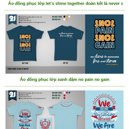
Áo đồng phục lớp let's shine together đoàn kết là never chế
Áo đồng phục lớp xanh đậm no pain no gain