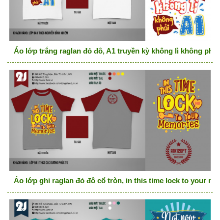
Áo lớp trắng raglan đỏ đô, A1 truyền kỳ không lì không phải
Áo lớp ghi raglan đỏ đô cổ tròn, in this time lock to your m