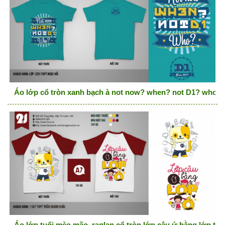
Áo lớp cổ tròn xanh bạch à not now? when? not D1? who?
Áo lớp tuổi mèo mão, raglan cổ tròn lớp cậu ứ bằng lớp tớ