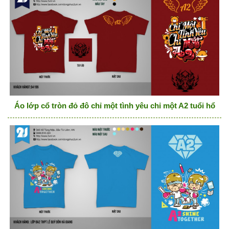
Áo lớp cổ tròn đỏ đô chỉ một tình yêu chỉ một A2 tuổi hổ