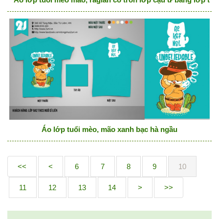
Áo lớp tuổi mèo, mão xanh bạc hà ngầu
<<
<
6
7
8
9
10
11
12
13
14
>
>>