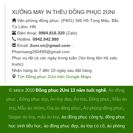
XƯỞNG MAY IN THÊU ĐỒNG PHỤC 2UNI
Văn phòng đồng phục: (P401) 346 Hồ Tùng Mậu, Bắc
Từ Liêm, HN
Điện thoại:
0984.816.320
(Zalo)
Hotline:
0942.042.980
Email:
2uni.vn@gmail.com
-
Phamsang260490@gmail.com
Phục vụ tất cả các ngày trong tuần (Vui lòng liên hệ zalo
trước)
Nhận hàng từ 7 đến 10 ngày sau đặt hàng
Tìm Đồng phục 2Uni trên Google Maps
© since 2010
Đồng phục 2Uni 13 năm tuổi nghề
.
Áo đồng
phục
,
Đồng phục lớp
,
Áo lớp đẹp
,
Áo lớp
,
Đồng phục
,
Mẫu áo
lớp
,
Mẫu áo nhóm
,
Giá áo đồng phục
,
Áo phông đồng phục
,
Slogan áo lớp
,
mẫu áo lớp
, áo đồng phục công ty, đồng phục
học sinh tiểu học, áo đồng phục đẹp, áo lớp có cổ, áo phông