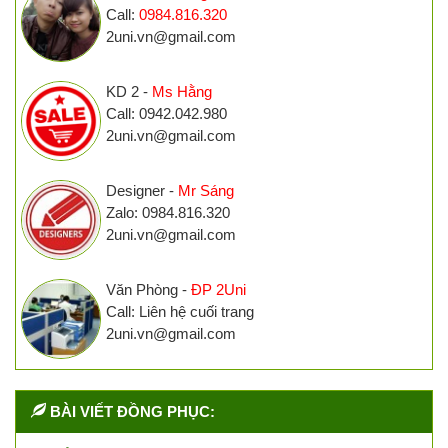
Call:
0984.816.320
2uni.vn@gmail.com
KD 2 -
Ms Hằng
Call: 0942.042.980
2uni.vn@gmail.com
Designer -
Mr Sáng
Zalo: 0984.816.320
2uni.vn@gmail.com
Văn Phòng -
ĐP 2Uni
Call: Liên hệ cuối trang
2uni.vn@gmail.com
BÀI VIẾT ĐỒNG PHỤC: