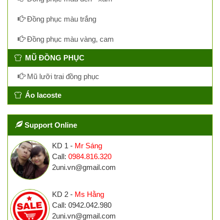
Đồng phục màu trắng
Đồng phục màu vàng, cam
MŨ ĐỒNG PHỤC
Mũ lưỡi trai đồng phục
Áo lacoste
Support Online
KD 1 -
Mr Sáng
Call:
0984.816.320
2uni.vn@gmail.com
KD 2 -
Ms Hằng
Call: 0942.042.980
2uni.vn@gmail.com