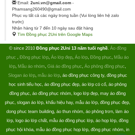
Email:
2uni.vn@gmail.com
-
Phamsang260490@gmail.com
Phục vụ tất cả các ngày trong tuần (Vui lòng liên hệ zalo
trước)
Nhận hàng từ 7 đến 10 ngày sau đặt hàng
Tìm Đồng phục 2Uni trên Google Maps
© since 2010
Đồng phục 2Uni 13 năm tuổi nghề
.
Áo đồng
phục
,
Đồng phục lớp
,
Áo lớp đẹp
,
Áo lớp
,
Đồng phục
,
Mẫu áo
lớp
,
Mẫu áo nhóm
,
Giá áo đồng phục
,
Áo phông đồng phục
,
Slogan áo lớp
,
mẫu áo lớp
, áo đồng phục công ty, đồng phục
học sinh tiểu học, áo đồng phục đẹp, áo lớp có cổ, áo phông
đồng phục, áo đồng phục nhóm, logo lớp đẹp, may áo đồng
phục, slogan áo lớp, khẩu hiệu hay, mẫu áo lớp, đồng phục đẹp,
dong phuc team building, áo thun nhóm, áo phông trơn, làm áo
lớp, logo áo lớp chất, mẫu áo đồng phục lớp, áo họp lớp, đồng
phục hội khóa, mẫu áo đồng phục họp lớp, đồng phục nhóm, in