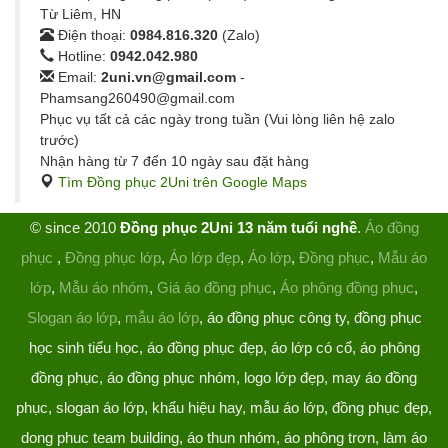
Từ Liêm, HN
Điện thoại:
0984.816.320
(Zalo)
Hotline:
0942.042.980
Email:
2uni.vn@gmail.com
-
Phamsang260490@gmail.com
Phục vụ tất cả các ngày trong tuần (Vui lòng liên hệ zalo
trước)
Nhận hàng từ 7 đến 10 ngày sau đặt hàng
Tìm Đồng phục 2Uni trên Google Maps
© since 2010
Đồng phục 2Uni 13 năm tuổi nghề
.
Áo đồng
phục
,
Đồng phục lớp
,
Áo lớp đẹp
,
Áo lớp
,
Đồng phục
,
Mẫu áo
lớp
,
Mẫu áo nhóm
,
Giá áo đồng phục
,
Áo phông đồng phục
,
Slogan áo lớp
,
mẫu áo lớp
, áo đồng phục công ty, đồng phục
học sinh tiểu học, áo đồng phục đẹp, áo lớp có cổ, áo phông
đồng phục, áo đồng phục nhóm, logo lớp đẹp, may áo đồng
phục, slogan áo lớp, khẩu hiệu hay, mẫu áo lớp, đồng phục đẹp,
dong phuc team building, áo thun nhóm, áo phông trơn, làm áo