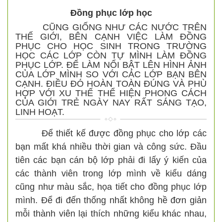
Đồng phục lớp học
CŨNG GIỐNG NHƯ CÁC NƯỚC TRÊN
THẾ GIỚI, BÊN CẠNH VIỆC LÀM ĐỒNG
PHỤC CHO HỌC SINH TRONG TRƯỜNG
HỌC CÁC LỚP CÒN TỰ MÌNH LÀM ĐỒNG
PHỤC LỚP. ĐỂ LÀM NỔI BẬT LÊN HÌNH ẢNH
CỦA LỚP MÌNH SO VỚI CÁC LỚP BẠN BÊN
CẠNH. ĐIỀU ĐÓ HOÀN TOÀN ĐÚNG VÀ PHÙ
HỢP VỚI XU THẾ THỂ HIỆN PHONG CÁCH
CỦA GIỚI TRẺ NGÀY NAY RẤT SÁNG TẠO,
LINH HOẠT.
Để thiết kế được đồng phục cho lớp các
bạn mất khá nhiều thời gian và công sức. Đầu
tiên các bạn cán bộ lớp phải đi lấy ý kiến của
các thành viên trong lớp mình về kiểu dáng
cũng như màu sắc, họa tiết cho đồng phục lớp
mình. Để đi đến thống nhất không hề đơn giản
mỗi thành viên lại thích những kiểu khác nhau,