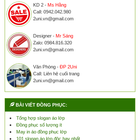
KD 2 -
Ms Hằng
Call: 0942.042.980
2uni.vn@gmail.com
Designer -
Mr Sáng
Zalo: 0984.816.320
2uni.vn@gmail.com
Văn Phòng -
ĐP 2Uni
Call: Liên hệ cuối trang
2uni.vn@gmail.com
BÀI VIẾT ĐỒNG PHỤC:
Tổng hợp slogan áo lớp
Đồng phục số lượng ít
May in áo đồng phục lớp
101 slogan áo lớp độc hay nhất