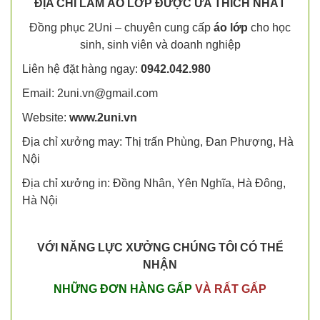
ĐỊA CHỈ LÀM ÁO LỚP ĐƯỢC ƯA THÍCH NHẤT
Đồng phục 2Uni – chuyên cung cấp
áo lớp
cho học
sinh, sinh viên và doanh nghiệp
Liên hệ đặt hàng ngay:
0942.042.980
Email:
2uni.vn@gmail.com
Website:
www.2uni.vn
Địa chỉ xưởng may: Thị trấn Phùng, Đan Phượng, Hà
Nội
Địa chỉ xưởng in: Đồng Nhân, Yên Nghĩa, Hà Đông,
Hà Nội
VỚI NĂNG LỰC XƯỞNG
CHÚNG TÔI CÓ THỂ
NHẬN
NHỮNG ĐƠN HÀNG GẤP
VÀ RẤT GẤP