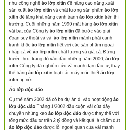
như công nghệ
áo lớp xitin
để nâng cao năng xuất
sản xuất
áo lớp xitin
và chất lượng sản phẩm
áo lớp
xitin
để tăng khả năng cạnh tranh
áo lớp xitin
trên thị
trường. Cuối những năm 1990 mặt hàng
áo lớp xitin
vải bạt của Công ty
áo lớp xitin
đã bước vào giai
đoạn suy thoái và vải
áo lớp xitin
mành phải cạnh
tranh khốc
áo lớp xitin
liệt với các sản phẩm ngoại
nhập cả về
áo lớp xitin
chất lượng và giá cả. Đứng
trước thực trạng đó vào đầu những năm 2000,
áo lớp
xitin
Công ty đã nghiên cứu và mạnh dạn đầu tư, thay
thế hàng
áo lớp xitin
loạt các máy móc thiết
áo lớp
xitin
bị mới.
Áo lớp độc đáo
Cụ thể năm 2002 đã có ba dự án đi vào hoạt động
áo
lớp độc đáo
Tháng 1/2002 đầu cuộn vải của dây
chuyền nhúng keo
áo lớp độc đáo
được thay thế với
tổng mức đầu tư trên 2 tỷ đồng và kết quả là chấm dứt
áo lớp độc đáo
được lỗi ngoại quan của vải mành