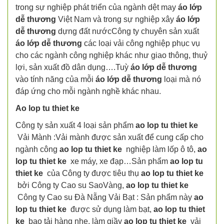
trong sự nghiệp phát triển của ngành dệt may
áo lớp
dễ thương
Việt Nam và trong sự nghiệp xây
áo lớp
dễ thương
dựng đất nướcCông ty chuyên sản xuất
áo lớp dễ thương
các loại vải công nghiệp phục vụ
cho các ngành công nghiệp khác như giao thông, thuỷ
lợi, sản xuất đồ dân dụng….Tuỳ
áo lớp dễ thương
vào tính năng của mỗi
áo lớp dễ thương
loại mà nó
đáp ứng cho mỗi ngành nghề khác nhau.
Ao lop tu thiet ke
Công ty sản xuất 4 loại sản phẩm
ao lop tu thiet ke
Vải Mành :Vải mành được sản xuất để cung cấp cho
ngành công
ao lop tu thiet ke
nghiệp làm lốp ô tô,
ao
lop tu thiet ke
xe máy, xe đạp…Sản phẩm
ao lop tu
thiet ke
của Công ty được tiêu thụ
ao lop tu thiet ke
bởi Công ty Cao su SaoVàng,
ao lop tu thiet ke
Công ty Cao su Đà Nẵng Vải Bạt : Sản phẩm này
ao
lop tu thiet ke
được sử dụng làm bạt,
ao lop tu thiet
ke
bao tải hàng nhẹ, làm giầy
ao lop tu thiet ke
vải