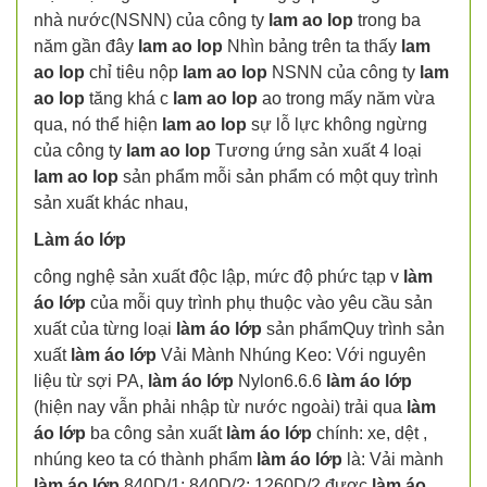
nhà nước(NSNN) của công ty
lam ao lop
trong ba
năm gần đây
lam ao lop
Nhìn bảng trên ta thấy
lam
ao lop
chỉ tiêu nộp
lam ao lop
NSNN của công ty
lam
ao lop
tăng khá c
lam ao lop
ao trong mấy năm vừa
qua, nó thể hiện
lam ao lop
sự lỗ lực không ngừng
của công ty
lam ao lop
Tương ứng sản xuất 4 loại
lam ao lop
sản phẩm mỗi sản phẩm có một quy trình
sản xuất khác nhau,
Làm áo lớp
công nghệ sản xuất độc lập, mức độ phức tạp v
làm
áo lớp
của mỗi quy trình phụ thuộc vào yêu cầu sản
xuất của từng loại
làm áo lớp
sản phẩmQuy trình sản
xuất
làm áo lớp
Vải Mành Nhúng Keo: Với nguyên
liệu từ sợi PA,
làm áo lớp
Nylon6.6.6
làm áo lớp
(hiện nay vẫn phải nhập từ nước ngoài) trải qua
làm
áo lớp
ba công sản xuất
làm áo lớp
chính: xe, dệt ,
nhúng keo ta có thành phẩm
làm áo lớp
là: Vải mành
làm áo lớp
840D/1; 840D/2; 1260D/2 được
làm áo