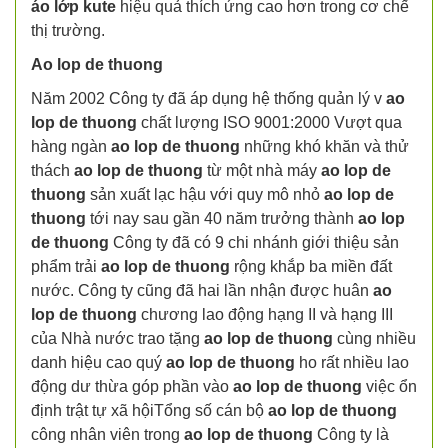
áo lớp kute
hiệu quả thích ứng cao hơn trong cơ chế
thị trường.
Ao lop de thuong
Năm 2002 Công ty đã áp dụng hệ thống quản lý v
ao
lop de thuong
chất lượng ISO 9001:2000 Vượt qua
hàng ngàn
ao lop de thuong
những khó khăn và thử
thách
ao lop de thuong
từ một nhà máy
ao lop de
thuong
sản xuất lạc hậu với quy mô nhỏ
ao lop de
thuong
tới nay sau gần 40 năm trưởng thành
ao lop
de thuong
Công ty đã có 9 chi nhánh giới thiệu sản
phẩm trải
ao lop de thuong
rộng khắp ba miền đất
nước. Công ty cũng đã hai lần nhận được huân
ao
lop de thuong
chương lao động hạng II và hạng III
của Nhà nước trao tặng
ao lop de thuong
cùng nhiều
danh hiệu cao quý
ao lop de thuong
ho rất nhiều lao
động dư thừa góp phần vào
ao lop de thuong
việc ổn
định trật tự xã hộiTổng số cán bộ
ao lop de thuong
công nhân viên trong
ao lop de thuong
Công ty là