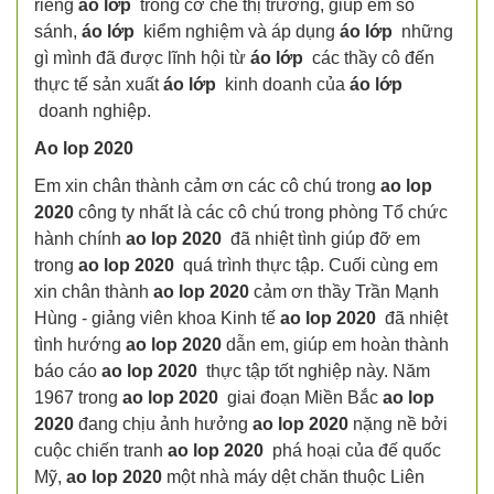
riêng
áo lớp
trong cơ chế thị trường, giúp em so
sánh,
áo lớp
kiểm nghiệm và áp dụng
áo lớp
những
gì mình đã được lĩnh hội từ
áo lớp
các thầy cô đến
thực tế sản xuất
áo lớp
kinh doanh của
áo lớp
doanh nghiệp.
Ao lop 2020
Em xin chân thành cảm ơn các cô chú trong
ao lop
2020
công ty nhất là các cô chú trong phòng Tổ chức
hành chính
ao lop 2020
đã nhiệt tình giúp đỡ em
trong
ao lop 2020
quá trình thực tập. Cuối cùng em
xin chân thành
ao lop 2020
cảm ơn thầy Trần Mạnh
Hùng - giảng viên khoa Kinh tế
ao lop 20
20
đã nhiệt
tình hướng
ao lop 2020
dẫn em, giúp em hoàn thành
báo cáo
ao lop 20
20
thực tập tốt nghiệp này. Năm
1967 trong
ao lop 2020
giai đoạn Miền Bắc
ao lop
20
20
đang chịu ảnh hưởng
ao lop 2020
nặng nề bởi
cuộc chiến tranh
ao lop 2020
phá hoại của đế quốc
Mỹ,
ao lop 2020
một nhà máy dệt chăn thuộc Liên