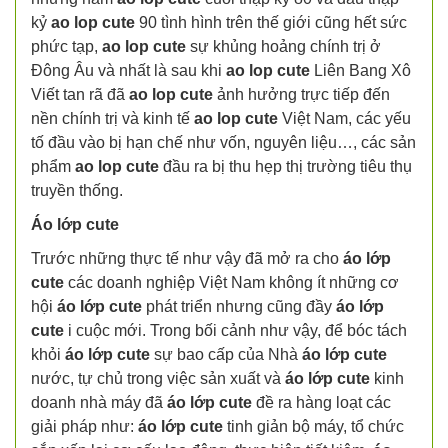
kỷ
ao lop cute
90 tình hình trên thế giới cũng hết sức
phức tạp,
ao lop cute
sự khủng hoảng chính trị ở
Đông Âu và nhất là sau khi
ao lop cute
Liên Bang Xô
Viết tan rã đã
ao lop cute
ảnh hưởng trực tiếp đến
nền chính trị và kinh tế
ao lop cute
Việt Nam, các yếu
tố đầu vào bị hạn chế như vốn, nguyên liệu…, các sản
phẩm
ao lop cute
đầu ra bị thu hẹp thị trường tiêu thụ
truyền thống.
Áo lớp cute
Trước những thực tế như vậy đã mở ra cho
áo lớp
cute
các doanh nghiệp Việt Nam không ít những cơ
hội
áo lớp cute
phát triển nhưng cũng đầy
áo lớp
cute
i cuộc mới. Trong bối cảnh như vậy, để bóc tách
khỏi
áo lớp cute
sự bao cấp của Nhà
áo lớp cute
nước, tự chủ trong việc sản xuất và
áo lớp cute
kinh
doanh nhà máy đã
áo lớp cute
đề ra hàng loạt các
giải pháp như:
áo lớp cute
tinh giản bộ máy, tổ chức