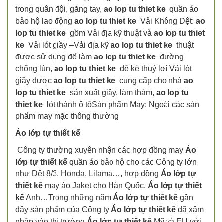
trong quân đội, găng tay,
ao lop tu thiet ke
quần áo
bảo hộ lao động
ao lop tu thiet ke
Vải Không Dệt:
ao
lop tu thiet ke
gồm Vải địa kỹ thuật và
ao lop tu thiet
ke
Vải lót giầy –Vải địa kỹ
ao lop tu thiet ke
thuật
được sử dụng để làm
ao lop tu thiet ke
đường
chống lún,
ao lop tu thiet ke
đê kè thuỷ lợi Vải lót
giầy được
ao lop tu thiet ke
cung cấp cho nhà
ao
lop tu thiet ke
sản xuất giầy, làm thảm,
ao lop tu
thiet ke
lót thành ô tôSản phẩm May: Ngoài các sản
phẩm may mặc thông thường
Áo lớp tự thiết kế
Công ty thường xuyên nhận các hợp đồng may
Áo
lớp tự thiết kế
quần áo bảo hộ cho các Công ty lớn
như Dệt 8/3, Honda, Lilama…, hợp đồng
Áo lớp tự
thiết kế
may áo Jaket cho Hàn Quốc,
Áo lớp tự thiết
kế
Anh…Trong những năm
Áo lớp tự thiết kế
gần
đây sản phẩm của Công ty
Áo lớp tự thiết kế
đã xâm
nhập vào thị trường
Áo lớp tự thiết kế
Mỹ và EU với