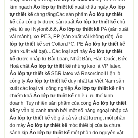
kim ngạch
Áo lớp tự thiết kế
xuất khẩu ngày
Áo lớp
tự thiết kế
càng tăngCác sản phẩm
Áo lớp tự thiết
kế
của công ty được sản xuất
Áo lớp tự thiết kế
chủ
yếu từ sợi Nylon6.6.6,
Áo lớp tự thiết kế
PA (sản xuất
vải mành), xơ PES, PP (sản xuất vải không dệt),
Áo
lớp tự thiết kế
sợi Cotton,PC, PE
Áo lớp tự thiết kế
(sản xuất vải bạt)…Các loại sợi này
Áo lớp tự thiết
kế
được nhập từ Đài Loan, Nhật Bản, Hàn Quốc, Đức
Hoá chất
Áo lớp tự thiết kế
nhúng keo là VP latex,
Áo lớp tự thiết kế
SBR latex và ResorcinolHiện là
công ty
Áo lớp tự thiết kế
duy nhất tại Việt Nam sản
xuất các loại vải công nghiệp
Áo lớp tự thiết kế
nên
chiếm khá
Áo lớp tự thiết kế
nhiều ưu thế kinh
doanh. Tuy nhiên sản phẩm của công
Áo lớp tự thiết
kế
ty vẫn bị canh tranh bởi một số hàng ngoại nhập cả
Áo lớp tự thiết kế
về giá cả và chất lượng, một phần
do máy
Áo lớp tự thiết kế
móc thiết bị của ta chưa
sánh kịp
Áo lớp tự thiết kế
một phần do nguyên vật