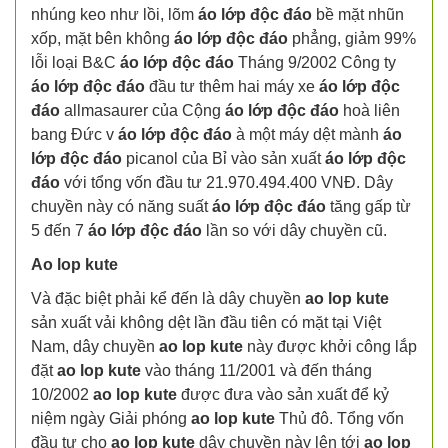
nhúng keo như lồi, lõm
áo lớp độc đáo
bề mặt nhũn
xốp, mặt bên không
áo lớp độc đáo
phẳng, giảm 99%
lỗi loại B&C
áo lớp độc đáo
Tháng 9/2002 Công ty
áo lớp độc đáo
đầu tư thêm hai máy xe
áo lớp độc
đáo
allmasaurer của Cộng
áo lớp độc đáo
hoà liên
bang Đức v
áo lớp độc đáo
à một máy dệt mành
áo
lớp độc đáo
picanol của Bỉ vào sản xuất
áo lớp độc
đáo
với tổng vốn đầu tư 21.970.494.400 VNĐ. Dây
chuyền này có năng suất
áo lớp độc đáo
tăng gấp từ
5 đến 7
áo lớp độc đáo
lần so với dây chuyền cũ.
Ao lop kute
Và đặc biệt phải kể đến là dây chuyền
ao lop kute
sản xuất vải không dệt lần đầu tiên có mặt tại Việt
Nam, dây chuyền
ao lop kute
này được khởi công lắp
đặt
ao lop kute
vào tháng 11/2001 và đến tháng
10/2002
ao lop kute
được đưa vào sản xuất để kỷ
niệm ngày Giải phóng
ao lop kute
Thủ đô. Tổng vốn
đầu tư cho
ao lop kute
dây chuyền này lên tới
ao lop