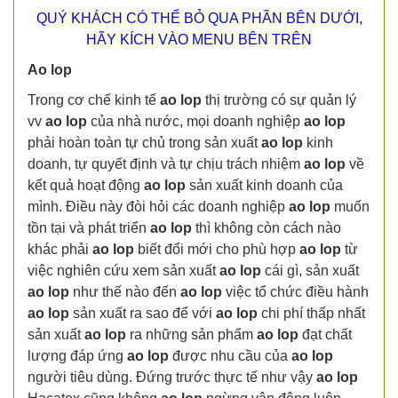
QUÝ KHÁCH CÓ THỂ BỎ QUA PHẦN BÊN DƯỚI,
HÃY KÍCH VÀO MENU BÊN TRÊN
Ao lop
Trong cơ chế kinh tế
ao lop
thị trường có sự quản lý
vv
ao lop
của nhà nước, mọi doanh nghiệp
ao lop
phải hoàn toàn tự chủ trong sản xuất
ao lop
kinh
doanh, tự quyết định và tự chịu trách nhiệm
ao lop
về
kết quả hoạt động
ao lop
sản xuất kinh doanh của
mình. Điều này đòi hỏi các doanh nghiệp
ao lop
muốn
tồn tại và phát triển
ao lop
thì không còn cách nào
khác phải
ao lop
biết đổi mới cho phù hợp
ao lop
từ
việc nghiên cứu xem sản xuất
ao lop
cái gì, sản xuất
ao lop
như thế nào đến
ao lop
việc tổ chức điều hành
ao lop
sản xuất ra sao để với
ao lop
chi phí thấp nhất
sản xuất
ao lop
ra những sản phẩm
ao lop
đạt chất
lượng đáp ứng
ao lop
được nhu cầu của
ao lop
người tiêu dùng. Đứng trước thực tế như vậy
ao lop