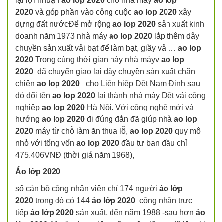
lại lợi nhuận
ao lop 2020
cho nhà máy
ao lop
2020
và góp phần vào công cuộc
ao lop 2020
xây
dựng đất nướcĐể mở rộng
ao lop 2020
sản xuất kinh
doanh năm 1973 nhà máy
ao lop 2020
lắp thêm dây
chuyền sản xuất vải bạt để làm bạt, giầy vải…
ao lop
2020
Trong cùng thời gian này nhà máyv
ao lop
2020
đã chuyển giao lại dây chuyền sản xuất chăn
chiên
ao lop 2020
cho Liên hiệp Dệt Nam Định sau
đó đổi tên
ao lop 2020
lại thành nhà máy Dệt vải công
nghiệp
ao lop 2020
Hà Nội. Với công nghệ mới và
hướng
ao lop 2020
đi đúng đắn đã giúp nhà
ao lop
2020
máy từ chỗ làm ăn thua lỗ,
ao lop 2020
quy mô
nhỏ với tổng vốn
ao lop 2020
đầu tư ban đầu chỉ
475.406VNĐ (thời giá năm 1968),
Áo lớp 2020
số cán bộ công nhân viên chỉ 174 người
áo lớp
2020
trong đó có 144
áo lớp 2020
công nhân trực
tiếp
áo lớp 2020
sản xuất, đến năm 1988 -sau hơn
áo