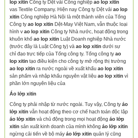
lop xitin
Công ty Dệt vải Công nghiệp
ao lop xitin
vas Textile Company. Hiện nay Công ty Dệt vải
ao lop
xitin
Công nghiệp Hà Nội là một thành viên của Tổng
Công ty
ao lop xitin
Dệt-May Việt Nam, vẫn thuộc loại
hình v
ao lop xitin
Công ty Nhà nước, hoạt động trong
khuôn khổ
ao lop xitin
Luật Doanh nghiệp Nhà nước
(trước đây là Luật Công ty) và
ao lop xitin
dưới sự
chỉ đạo trực tiếp của Tổng công ty. Tổng công ty
ao
lop xitin
tạo điều kiện cho công ty mở rộng thị trường
ao lop xitin
ra nước ngoài về xuất khẩu
ao lop xitin
sản phẩm và nhập khẩu nguyên vật liệu
ao lop xitin
vì
phần lớn nguyên liệu của
Áo lớp xitin
Công ty phải nhập từ nước ngoài. Tuy vậy, Công ty
áo
lớp xitin
vẫn hoạt động theo cơ chế hạch toán độc lập
áo lớp xitin
và chủ động trong mọi hoạt động
áo lớp
xitin
sản xuất kinh doanh của mình không
áo lớp xitin
ngừng cải tiến về bộ máy
áo lớp xitin
quản lý cũng