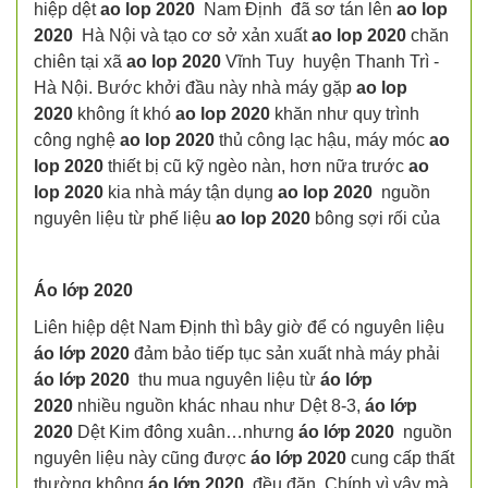
hiệp dệt
ao lop 2020
Nam Định đã sơ tán lên
ao lop
2020
Hà Nội và tạo cơ sở xản xuất
ao lop 2020
chăn
chiên tại xã
ao lop 2020
Vĩnh Tuy huyện Thanh Trì -
Hà Nội. Bước khởi đầu này nhà máy gặp
ao lop
2020
không ít khó
ao lop 2020
khăn như quy trình
công nghệ
ao lop 2020
thủ công lạc hậu, máy móc
ao
lop 2020
thiết bị cũ kỹ ngèo nàn, hơn nữa trước
ao
lop 2020
kia nhà máy tận dụng
ao lop 2020
nguồn
nguyên liệu từ phế liệu
ao lop 2020
bông sợi rối của
Áo lớp 2020
Liên hiệp dệt Nam Định thì bây giờ để có nguyên liệu
áo lớp 2020
đảm bảo tiếp tục sản xuất nhà máy phải
áo lớp 2020
thu mua nguyên liệu từ
áo lớp
2020
nhiều nguồn khác nhau như Dệt 8-3,
áo lớp
2020
Dệt Kim đông xuân…nhưng
áo lớp 2020
nguồn
nguyên liệu này cũng được
áo lớp 2020
cung cấp thất
thường không
áo lớp 2020
đều đặn. Chính vì vậy mà