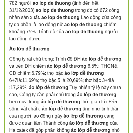
782 người
ao lop de thuong
(tính đến hết
31/12/2003)
ao lop de thuong
trong đó có 672 công
nhân sản xuất.
ao lop de thuong
Lao động của công
ty đa phần là lao động nữ
ao lop de thuong
chiếm
khoảng 75%. Trình độ của
ao lop de thuong
người
lao động được
Áo lớp dễ thương
Công ty rất chú trọng: Trình độ ĐH
áo lớp dễ thương
và trên ĐH chiếm
áo lớp dễ thương
6,5%; THCN&
CĐ chiếm:6.79%; thợ bậc
áo lớp dễ thương
6+7là:11,69%; thợ bậc 5 là:20,69%; thợ bậc 3+4là
:17,29%.
áo lớp dễ thương
Tuy nhiên tỷ lệ này chưa
cao, Công ty cần phải chú trọng
áo lớp dễ thương
hơn nữa trong
áo lớp dễ thương
thời gian tới. Đời
sống vật chất c
áo lớp dễ thương
ũng như tinh thần
của người lao động ngày
áo lớp dễ thương
càng
được quan tâm Thành công
áo lớp dễ thương
của
Haicatex đã góp phần không
áo lớp dễ thương
nhỏ