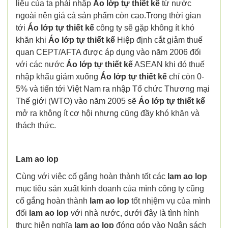
liệu của ta phải nhập
Áo lớp tự thiết kế
từ nước
ngoài nên giá cả sản phẩm còn cao.Trong thời gian
tới
Áo lớp tự thiết kế
công ty sẽ gặp không ít khó
khăn khi
Áo lớp tự thiết kế
Hiệp định cắt giảm thuế
quan CEPT/AFTA được áp dụng vào năm 2006 đối
với các nước
Áo lớp tự thiết kế
ASEAN khi đó thuế
nhập khẩu giảm xuống
Áo lớp tự thiết kế
chỉ còn 0-
5% và tiến tới Việt Nam ra nhập Tổ chức Thương mại
Thế giới (WTO) vào năm 2005 sẽ
Áo lớp tự thiết kế
mở ra không ít cơ hội nhưng cũng đầy khó khăn và
thách thức.
Lam ao lop
Cùng với việc cố gắng hoàn thành tốt các
lam ao lop
mục tiêu sản xuất kinh doanh của mình công ty cũng
cố gắng hoàn thành
lam ao lop
tốt nhịệm vụ của mình
đối
lam ao lop
với nhà nước, dưới đây là tình hình
thực hiện nghĩa
lam ao lop
đóng góp vào Ngân sách