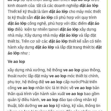
kinh doanh của tất cả các doanh nghiệp
đặt áo lớp
Thiết kế kỹ thuật là làm
đặt áo lớp
cho máy móc thiết
bị kỹ thuật sẵn
đặt áo lớp
có phù hợp với quy trình
đặt áo lớp
công nghệ, phù hợp với đăc điểm
đặt áo
lớp
điêù kiện tự nhiên tạinơi
đặt áo lớp
xây dựng
nhà máy. Xây dựng nhà máy
đặt áo lớp
và lắp đặt
thiết bị. Trên cơ sở các
đặt áo lớp
thiết kế sẵn có tiến
hành xây dựng
đặt áo lớp
và lắp đặt trang thiét bị
đặt
áo lớp
như :
Ve ao lop
xây dựng nhà xưởng, hệ thông
ve ao lop
giao thông,
thoát nước lắp đặt máy
ve ao lop
móc thiết bị chính,
phụ trợ, hệ thống điệ
ve ao lop
cấp nướcPhát triển
công
ve ao lop
nhân tức là tri thức về
ve ao lop
bản
thân quá trình vận hành sản xuất
ve ao lop
bao gồm
quản lý điều hành,
ve ao lop
đào tạo công nhân kỹ
thuật, bồi dưỡng
ve ao lop
kỹ năng, kỹ xảo, thông tin