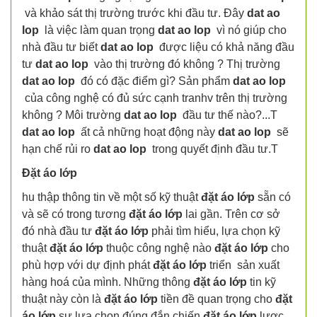
và khảo sát thị trường trước khi đầu tư. Đây
dat ao
lop
là việc làm quan trọng
dat ao lop
vì nó giúp cho
nhà đầu tư biết
dat ao lop
được liệu có khả năng đầu
tư
dat ao lop
vào thị trường đó không ? Thị trường
dat ao lop
đó có đặc điểm gì? Sản phẩm
dat ao lop
của công nghệ có đủ sức cạnh tranhv trên thị trường
không ? Môi trường
dat ao lop
đầu tư thế nào?...T
dat ao lop
ất cả những hoạt động này
dat ao lop
sẽ
hạn chế rủi ro
dat ao lop
trong quyết định đầu tư.T
Đặt áo lớp
hu thập thông tin về một số kỹ thuật
đặt áo lớp
sẵn có
và sẽ có trong tương
đặt áo lớp
lai gần. Trên cơ sở
đó nhà đầu tư
đặt áo lớp
phải tìm hiểu, lựa chọn kỹ
thuật
đặt áo lớp
thuộc công nghệ nào
đặt áo lớp
cho
phù hợp với dự định phát
đặt áo lớp
triển sản xuất
hàng hoá của mình. Những thông
đặt áo lớp
tin kỹ
thuật này còn là
đặt áo lớp
tiền đề quan trọng cho
đặt
áo lớp
sự lựa chọn đúng đắn chiến
đặt áo lớp
lược