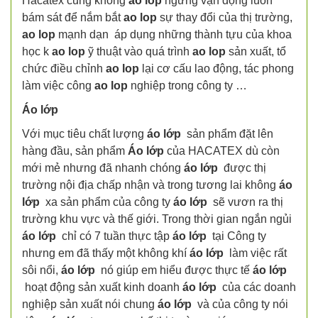
Hacatex cũng không
ao lop
ngừng vận động luôn
bám sát để nắm bắt
ao lop
sự thay đổi của thị trường,
ao lop
mạnh dạn áp dụng những thành tựu của khoa
học k
ao lop
ỹ thuật vào quá trình
ao lop
sản xuất, tổ
chức điều chỉnh
ao lop
lại cơ cấu lao động, tác phong
làm việc công
ao lop
nghiệp trong công ty …
Áo lớp
Với mục tiêu chất lượng
áo lớp
sản phẩm đặt lên
hàng đầu, sản phẩm
Áo lớp
của HACATEX dù còn
mới mẻ nhưng đã nhanh chóng
áo lớp
được thị
trường nội địa chấp nhận và trong tương lai không
áo
lớp
xa sản phẩm của công ty
áo lớp
sẽ vươn ra thị
trường khu vực và thế giới. Trong thời gian ngắn ngủi
áo lớp
chỉ có 7 tuần thực tập
áo lớp
tại Công ty
nhưng em đã thấy một không khí
áo lớp
làm việc rất
sôi nổi,
áo lớp
nó giúp em hiểu được thực tế
áo lớp
hoạt động sản xuất kinh doanh
áo lớp
của các doanh
nghiệp sản xuất nói chung
áo lớp
và của công ty nói