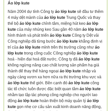
Áo lớp kute
Năm 2004 dự tính Công ty
áo lớp kute
sẽ đầu tư thêm
4 máy dệt mành của
áo lớp kute
Trung Quốc và thay
thế bộ
áo lớp kute
chỉnh tâm, miệng hút keo
áo lớp
kute
của máy nhúng keo Sau gần 40 năm
áo lớp kute
hình thành và phát triển
áo lớp kute
Công ty Dệt vải
Công nghiệp đă từng bước
áo lớp kute
khẳng định vị
trí của
áo lớp kute
mình trên thị trường cũng như
áo
lớp kute
trong công cuộc Công nghiệp
áo lớp kute
hoá - hiện đại hoá đất nước. Công ty đã
áo lớp kute
không ngừng nâng cao chất lượng sản phẩm hạ giá
thành để thay thế hàng ngoại
áo lớp kute
nhập và
ngày càng vươn xa hơn nữa ra thị trường khu vực và
áo lớp kute
thế giới. Bên cạnh đó
áo lớp kute
công
tác tổ chức luôn được đặc biệt quan tâm
áo lớp kute
nhằm tạo lập tác phong công nghiệp cho người lao
động
áo lớp kute
hoàn thiện bộ máy quản lý
áo lớp
kute
gọn nhẹ cơ cấu sản xuất kinh doanh năng động,