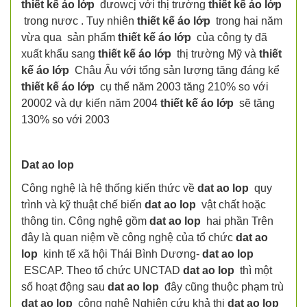
thiết kế áo lớp
đưowcj với thị trường
thiết kế áo lớp
trong nươc . Tuy nhiên
thiết kế áo lớp
trong hai năm
vừa qua sản phẩm
thiết kế áo lớp
của công ty đã
xuất khẩu sang
thiết kế áo lớp
thị trường Mỹ và
thiết
kế áo lớp
Châu Âu với tổng sản lượng tăng đáng kể
thiết kế áo lớp
cụ thể năm 2003 tăng 210% so với
20002 và dự kiến năm 2004
thiết kế áo lớp
sẽ tăng
130% so với 2003
Dat ao lop
Công nghệ là hệ thống kiến thức về
dat ao lop
quy
trình và kỹ thuật chế biến
dat ao lop
vật chất hoặc
thông tin. Công nghệ gồm
dat ao lop
hai phần Trên
đây là quan niệm về công nghệ của tổ chức
dat ao
lop
kinh tế xã hội Thái Bình Dương-
dat ao lop
ESCAP. Theo tổ chức UNCTAD
dat ao lop
thì một
số hoạt động sau
dat ao lop
đây cũng thuộc phạm trù
dat ao lop
công nghệ Nghiên cứu khả thi
dat ao lop