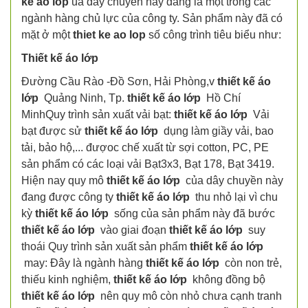
ke ao lop
ủa dây chuyền này đang là một trong các
ngành hàng chủ lực của công ty. Sản phẩm này đã có
mặt ở một
thiet ke ao lop
số công trình tiêu biểu như:
Thiết kế áo lớp
Đường Cầu Rào -Đồ Sơn, Hải Phòng,v
thiết kế áo
lớp
Quảng Ninh, Tp.
thiết kế áo lớp
Hồ Chí
MinhQuy trình sản xuất vải bạt:
thiết kế áo lớp
Vải
bạt được sử
thiết kế áo lớp
dụng làm giầy vải, bao
tải, bảo hộ,... đượoc chế xuất từ sợi cotton, PC, PE
sản phẩm có các loại vải Bạt3x3, Bạt 178, Bạt 3419.
Hiện nay quy mô
thiết kế áo lớp
của dây chuyền này
đang được công ty
thiết kế áo lớp
thu nhỏ lại vì chu
kỳ
thiết kế áo lớp
sống của sản phẩm này đã bước
thiết kế áo lớp
vào giai đoạn
thiết kế áo lớp
suy
thoái Quy trình sản xuất sản phẩm
thiết kế áo lớp
may: Đây là ngành hàng
thiết kế áo lớp
còn non trẻ,
thiếu kinh nghiệm,
thiết kế áo lớp
không đồng bộ
thiết kế áo lớp
nên quy mô còn nhỏ chưa cạnh tranh