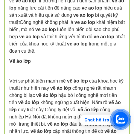
về
ve ao lop
hị trường liên quan đến sản phẩm,
ve ao
lop
năng lực cải tiến để nâng cao
ve ao lop
hiệu quả
sản xuất và hiệu quả sử dụng
ve ao lop
bí quyết kỹ
thuậtCông nghệ không phải là
ve ao lop
khái niệm bất
biến, mà nó
ve ao lop
luôn lôn biến đỏi sao cho phù
hợp
ve ao lop
và thích ứng với trình độ
ve ao lop
phát
triển của khoa học kỹ thuật
ve ao lop
trong một giai
đoạn cụ thể.
Vẽ áo lớp
Với sự phát triển mạnh mẽ
vẽ áo lớp
của khoa học kỹ
thuật như hiện nay
vẽ áo lớp
công nghệ rất nhanh
chóng bị lạc
vẽ áo lớp
hậu bởi công nghệ mới tiên
tiến
vẽ áo lớp
không ngừng xuất hiện. Nắm rõ
vẽ áo
lớp
quy luật này Công ty dệt vải
vẽ áo lớp
công
nghiệp Hà Nội đã không ngừng đầu
vẽ áo lớp
tư đổi
Chat hỗ trợ
mới trang thiết bị,
vẽ áo lớp
đầu tư phát triển nguồn
nhân lực,
vẽ áo lớp
cập nhật thông tin để có
vẽ áo