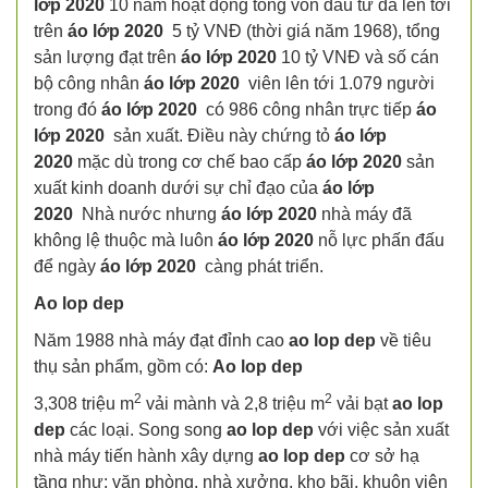
lớp 2020
10 năm hoạt động tổng vốn đầu tư đă lên tới
trên
áo lớp 2020
5 tỷ VNĐ (thời giá năm 1968), tổng
sản lượng đạt trên
áo lớp 2020
10 tỷ VNĐ và số cán
bộ công nhân
áo lớp 2020
viên lên tới 1.079 người
trong đó
áo lớp 2020
có 986 công nhân trực tiếp
áo
lớp 2020
sản xuất. Điều này chứng tỏ
áo lớp
2020
mặc dù trong cơ chế bao cấp
áo lớp 2020
sản
xuất kinh doanh dưới sự chỉ đạo của
áo lớp
2020
Nhà nước nhưng
áo lớp 2020
nhà máy đã
không lệ thuộc mà luôn
áo lớp 2020
nỗ lực phấn đấu
để ngày
áo lớp 2020
càng phát triển.
Ao lop dep
Năm 1988 nhà máy đạt đỉnh cao
ao lop dep
về tiêu
thụ sản phẩm, gồm có:
Ao lop dep
2
2
3,308 triệu m
vải mành và 2,8 triệu m
vải bạt
ao lop
dep
các loại. Song song
ao lop dep
với việc sản xuất
nhà máy tiến hành xây dựng
ao lop dep
cơ sở hạ
tầng như: văn phòng, nhà xưởng, kho bãi, khuôn viên