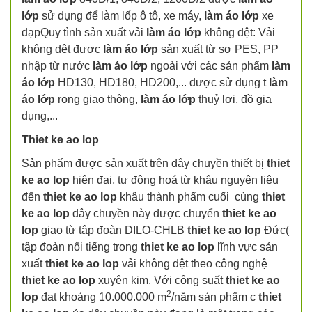
lớp
sử dụng để làm lốp ô tô, xe máy,
làm áo lớp
xe
đạpQuy tình sản xuất vải
làm áo lớp
không dệt: Vải
không dệt được
làm áo lớp
sản xuất từ sơ PES, PP
nhập từ nước
làm áo lớp
ngoài với các sản phẩm
làm
áo lớp
HD130, HD180, HD200,... được sử dụng t
làm
áo lớp
rong giao thông,
làm áo lớp
thuỷ lợi, đồ gia
dụng,...
Thiet ke ao lop
Sản phẩm được sản xuất trên dây chuyền thiết bị
thiet
ke ao lop
hiện đại, tự động hoá từ khâu nguyên liệu
đến
thiet ke ao lop
khâu thành phẩm cuối cùng
thiet
ke ao lop
dây chuyền này được chuyển
thiet ke ao
lop
giao từ tập đoàn DILO-CHLB
thiet ke ao lop
Đức(
tập đoàn nổi tiếng trong
thiet ke ao lop
lĩnh vực sản
xuất
thiet ke ao lop
vải không dệt theo công nghệ
thiet ke ao lop
xuyên kim. Với công suất
thiet ke ao
2
lop
đạt khoảng 10.000.000 m
/năm sản phẩm c
thiet