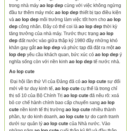
trong nhà máy
ao lop dep
cùng với việc không ngừng
đầu tư thêm máy móc
ao lop dep
thiết bị tạo điều kiện
và
ao lop dep
môi trường làm việc tốt hơn cho
ao lop
dep
công nhân. Đây có thể coi là
ao lop dep
thời kỳ
tăng trưởng của nhà máy. Trước thực trạng
ao lop
dep
đất nước vào giữa thập kỷ 1980 đầy những khó
khăn gay gắt
ao lop dep
và phức tạp đã đặt ra một
ao
lop dep
yêu cầu khách quan, bức xúc có
ao lop dep
ý
nghĩa sống còn với nền kinh
ao lop dep
tế nước nhà.
Ao lop cute
Đại hội lần thứ VI của Đảng đã có
ao lop cute
sự đổi
mới về tư duy kinh tế,
ao lop cute
cụ thể là trong chỉ
thị số 10 của Bộ Chính Trị
ao lop cute
đã nêu rõ: xoá
bỏ cơ chế hành chính bao cấp chuyển sang
ao lop
cute
nền kinh tế thị trường
ao lop cute
nhiều thành
phần, tự do kinh doanh,
ao lop cute
tự do cạnh tranh
dưới sự quản lý
ao lop cute
của Nhà nước. Vào
những năm
ao lop cute
cuối thập kỷ 80 và đầu thập