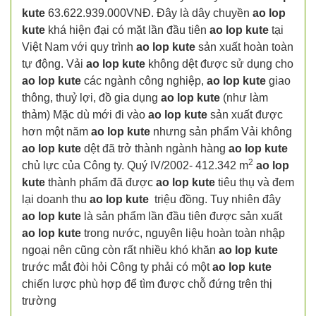
kute
63.622.939.000VNĐ. Đây là dây chuyền
ao lop
kute
khá hiện đại có mặt lần đầu tiên
ao lop kute
tại
Việt Nam với quy trình
ao lop kute
sản xuất hoàn toàn
tự động. Vải
ao lop kute
không dệt được sử dụng cho
ao lop kute
các ngành công nghiệp,
ao lop kute
giao
thông, thuỷ lợi, đồ gia dụng
ao lop kute
(như làm
thảm) Mặc dù mới đi vào
ao lop kute
sản xuất được
hơn một năm
ao lop kute
nhưng sản phẩm Vải không
ao lop kute
dệt đã trở thành ngành hàng
ao lop kute
2
chủ lực của Công ty. Quý IV/2002- 412.342 m
ao lop
kute
thành phẩm đã được
ao lop kute
tiêu thụ và đem
lại doanh thu
ao lop kute
triệu đồng. Tuy nhiên đây
ao lop kute
là sản phẩm lần đầu tiên được sản xuất
ao lop kute
trong nước, nguyên liệu hoàn toàn nhập
ngoại nên cũng còn rất nhiều khó khăn
ao lop kute
trước mắt đòi hỏi Công ty phải có một
ao lop kute
chiến lược phù hợp để tìm được chỗ đứng trên thị
trường