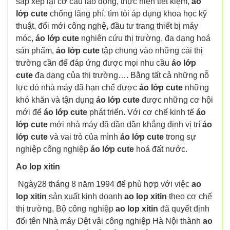
sắp xếp lại cơ cấu lao động, thực hiện tiết kiệm,
áo
lớp cute
chống lãng phí, tìm tòi áp dụng khoa học kỹ
thuật, đổi mới công nghệ, đầu tư trang thiết bị máy
móc,
áo lớp cute
nghiên cứu thị trường, đa dạng hoá
sản phẩm,
áo lớp cute
tập chung vào những cái thị
trường cần để đáp ứng được mọi nhu cầu
áo lớp
cute
đa dạng của thị trường…. Bằng tất cả những nỗ
lực đó nhà máy đã hạn chế được
áo lớp cute
những
khó khăn và tận dụng
áo lớp cute
được những cơ hội
mới để
áo lớp cute
phát triển. Với cơ chế kinh tế
áo
lớp cute
mới nhà máy đã dần dần khẳng định vị trí
áo
lớp cute
và vai trò của mình
áo lớp cute
trong sự
nghiệp công nghiệp
áo lớp cute
hoá đất nước.
Ao lop xitin
Ngày28 tháng 8 năm 1994 để phù hợp với việc
ao
lop xitin
sản xuất kinh doanh
ao lop xitin
theo cơ chế
thị trường, Bộ công nghiệp
ao lop xitin
đã quyết định
đổi tên Nhà máy Dệt vải công nghiệp Hà Nội thành
ao