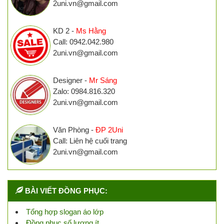
2uni.vn@gmail.com
KD 2 -
Ms Hằng
Call: 0942.042.980
2uni.vn@gmail.com
Designer -
Mr Sáng
Zalo: 0984.816.320
2uni.vn@gmail.com
Văn Phòng -
ĐP 2Uni
Call: Liên hệ cuối trang
2uni.vn@gmail.com
BÀI VIẾT ĐỒNG PHỤC:
Tổng hợp slogan áo lớp
Đồng phục số lượng ít