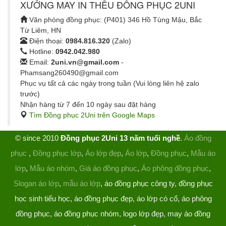
XƯỞNG MAY IN THÊU ĐỒNG PHỤC 2UNI
Văn phòng đồng phục: (P401) 346 Hồ Tùng Mậu, Bắc
Từ Liêm, HN
Điện thoại:
0984.816.320
(Zalo)
Hotline:
0942.042.980
Email:
2uni.vn@gmail.com
-
Phamsang260490@gmail.com
Phục vụ tất cả các ngày trong tuần (Vui lòng liên hệ zalo
trước)
Nhận hàng từ 7 đến 10 ngày sau đặt hàng
Tìm Đồng phục 2Uni trên Google Maps
© since 2010
Đồng phục 2Uni 13 năm tuổi nghề
.
Áo đồng
phục
,
Đồng phục lớp
,
Áo lớp đẹp
,
Áo lớp
,
Đồng phục
,
Mẫu áo
lớp
,
Mẫu áo nhóm
,
Giá áo đồng phục
,
Áo phông đồng phục
,
Slogan áo lớp
,
mẫu áo lớp
, áo đồng phục công ty, đồng phục
học sinh tiểu học, áo đồng phục đẹp, áo lớp có cổ, áo phông
đồng phục, áo đồng phục nhóm, logo lớp đẹp, may áo đồng