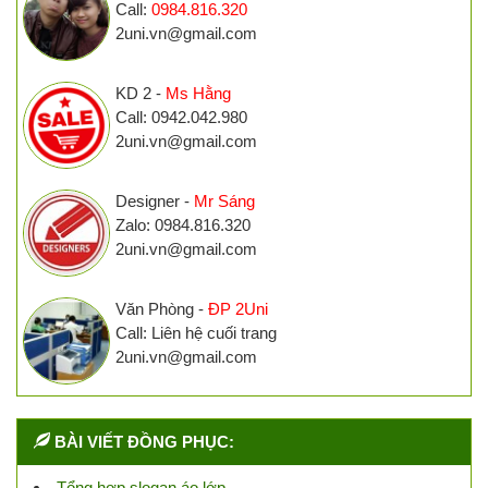
Call:
0984.816.320
2uni.vn@gmail.com
KD 2 -
Ms Hằng
Call: 0942.042.980
2uni.vn@gmail.com
Designer -
Mr Sáng
Zalo: 0984.816.320
2uni.vn@gmail.com
Văn Phòng -
ĐP 2Uni
Call: Liên hệ cuối trang
2uni.vn@gmail.com
BÀI VIẾT ĐỒNG PHỤC:
Tổng hợp slogan áo lớp