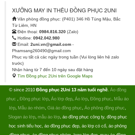
XƯỞNG MAY IN THÊU ĐỒNG PHỤC 2UNI
Văn phòng đồng phục: (P401) 346 Hồ Tùng Mậu, Bắc
Từ Liêm, HN
Điện thoại:
0984.816.320
(Zalo)
Hotline:
0942.042.980
Email:
2uni.vn@gmail.com
-
Phamsang260490@gmail.com
Phục vụ tất cả các ngày trong tuần (Vui lòng liên hệ zalo
trước)
Nhận hàng từ 7 đến 10 ngày sau đặt hàng
Tìm Đồng phục 2Uni trên Google Maps
© since 2010
Đồng phục 2Uni 13 năm tuổi nghề
.
Áo đồng
phục
,
Đồng phục lớp
,
Áo lớp đẹp
,
Áo lớp
,
Đồng phục
,
Mẫu áo
lớp
,
Mẫu áo nhóm
,
Giá áo đồng phục
,
Áo phông đồng phục
,
Slogan áo lớp
,
mẫu áo lớp
, áo đồng phục công ty, đồng phục
học sinh tiểu học, áo đồng phục đẹp, áo lớp có cổ, áo phông
đồng phục, áo đồng phục nhóm, logo lớp đẹp, may áo đồng