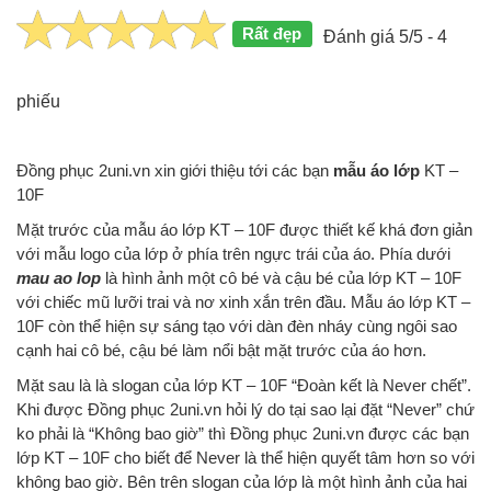
Rất đẹp
Đánh giá 5/5 - 4
phiếu
Đồng phục 2uni.vn xin giới thiệu tới các bạn
mẫu áo lớp
KT –
10F
Mặt trước của mẫu áo lớp KT – 10F được thiết kế khá đơn giản
với mẫu logo của lớp ở phía trên ngực trái của áo. Phía dưới
mau ao lop
là hình ảnh một cô bé và cậu bé của lớp KT – 10F
với chiếc mũ lưỡi trai và nơ xinh xắn trên đầu. Mẫu áo lớp KT –
10F còn thể hiện sự sáng tạo với dàn đèn nháy cùng ngôi sao
cạnh hai cô bé, cậu bé làm nổi bật mặt trước của áo hơn.
Mặt sau là là slogan của lớp KT – 10F “Đoàn kết là Never chết”.
Khi được Đồng phục 2uni.vn hỏi lý do tại sao lại đặt “Never” chứ
ko phải là “Không bao giờ” thì Đồng phục 2uni.vn được các bạn
lớp KT – 10F cho biết để Never là thể hiện quyết tâm hơn so với
không bao giờ. Bên trên slogan của lớp là một hình ảnh của hai