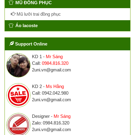
MŨ ĐỒNG PHỤC
Mũ lưỡi trai đồng phục
Áo lacoste
Support Online
KD 1 -
Mr Sáng
Call:
0984.816.320
2uni.vn@gmail.com
KD 2 -
Ms Hằng
Call: 0942.042.980
2uni.vn@gmail.com
Designer -
Mr Sáng
Zalo: 0984.816.320
2uni.vn@gmail.com