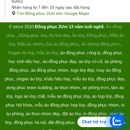
trước)
Nhận hàng từ 7 đến 10 ngày sau đặt hàng
Tìm Đồng phục 2Uni trên Google Maps
© since 2010
Đồng phục 2Uni 13 năm tuổi nghề
.
Áo đồng
phục
,
Đồng phục lớp
,
Áo lớp đẹp
,
Áo lớp
,
Đồng phục
,
Mẫu áo
lớp
,
Mẫu áo nhóm
,
Giá áo đồng phục
,
Áo phông đồng phục
,
Slogan áo lớp
,
mẫu áo lớp
, áo đồng phục công ty, đồng phục
học sinh tiểu học, áo đồng phục đẹp, áo lớp có cổ, áo phông
đồng phục, áo đồng phục nhóm, logo lớp đẹp, may áo đồng
phục, slogan áo lớp, khẩu hiệu hay, mẫu áo lớp, đồng phục đẹp,
dong phuc team building, áo thun nhóm, áo phông trơn, làm áo
lớp, logo áo lớp chất, mẫu áo đồng phục lớp, áo họp lớp, đồng
phục hội khóa, mẫu áo đồng phục họp lớp, đồng phục nhóm, in
áo phông, áo thun nhóm đẹp, đặt áo lớp, in đồng phục, may áo
Chat hỗ trợ
lớp, đồng phục hà nội, đặt đồng phục, làm đồng phục, áo lớp hà