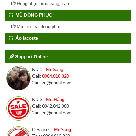
Đồng phục màu vàng, cam
MŨ ĐỒNG PHỤC
Mũ lưỡi trai đồng phục
Áo lacoste
Support Online
KD 1 -
Mr Sáng
Call:
0984.816.320
2uni.vn@gmail.com
KD 2 -
Ms Hằng
Call: 0942.042.980
2uni.vn@gmail.com
Designer -
Mr Sáng