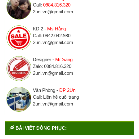
Call:
0984.816.320
2uni.vn@gmail.com
KD 2 -
Ms Hằng
Call: 0942.042.980
2uni.vn@gmail.com
Designer -
Mr Sáng
Zalo: 0984.816.320
2uni.vn@gmail.com
Văn Phòng -
ĐP 2Uni
Call: Liên hệ cuối trang
2uni.vn@gmail.com
BÀI VIẾT ĐỒNG PHỤC: