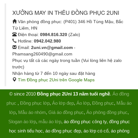
XƯỞNG MAY IN THÊU ĐỒNG PHỤC 2UNI
Văn phòng đồng phục: (P401) 346 Hồ Tùng Mậu, Bắc
Từ Liêm, HN
Điện thoại:
0984.816.320
(Zalo)
Hotline:
0942.042.980
Email:
2uni.vn@gmail.com
-
Phamsang260490@gmail.com
Phục vụ tất cả các ngày trong tuần (Vui lòng liên hệ zalo
trước)
Nhận hàng từ 7 đến 10 ngày sau đặt hàng
Tìm Đồng phục 2Uni trên Google Maps
© since 2010
Đồng phục 2Uni 13 năm tuổi nghề
.
Áo đồng
phục
,
Đồng phục lớp
,
Áo lớp đẹp
,
Áo lớp
,
Đồng phục
,
Mẫu áo
lớp
,
Mẫu áo nhóm
,
Giá áo đồng phục
,
Áo phông đồng phục
,
Slogan áo lớp
,
mẫu áo lớp
, áo đồng phục công ty, đồng phục
học sinh tiểu học, áo đồng phục đẹp, áo lớp có cổ, áo phông