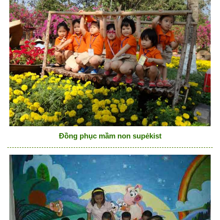
Đồng phục mầm non supẻkist