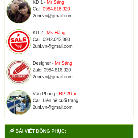
KD 1 -
Mr Sáng
Call:
0984.816.320
2uni.vn@gmail.com
KD 2 -
Ms Hằng
Call: 0942.042.980
2uni.vn@gmail.com
Designer -
Mr Sáng
Zalo: 0984.816.320
2uni.vn@gmail.com
Văn Phòng -
ĐP 2Uni
Call: Liên hệ cuối trang
2uni.vn@gmail.com
BÀI VIẾT ĐỒNG PHỤC: