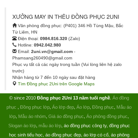
XƯỞNG MAY IN THÊU ĐỒNG PHỤC 2UNI
Văn phòng đồng phục: (P401) 346 Hồ Tùng Mậu, Bắc
Từ Liêm, HN
Điện thoại:
0984.816.320
(Zalo)
Hotline:
0942.042.980
Email:
2uni.vn@gmail.com
-
Phamsang260490@gmail.com
Phục vụ tất cả các ngày trong tuần (Vui lòng liên hệ zalo
trước)
Nhận hàng từ 7 đến 10 ngày sau đặt hàng
Tìm Đồng phục 2Uni trên Google Maps
© since 2010
Đồng phục 2Uni 13 năm tuổi nghề
.
Áo đồng
phục
,
Đồng phục lớp
,
Áo lớp đẹp
,
Áo lớp
,
Đồng phục
,
Mẫu áo
lớp
,
Mẫu áo nhóm
,
Giá áo đồng phục
,
Áo phông đồng phục
,
Slogan áo lớp
,
mẫu áo lớp
, áo đồng phục công ty, đồng phục
học sinh tiểu học, áo đồng phục đẹp, áo lớp có cổ, áo phông