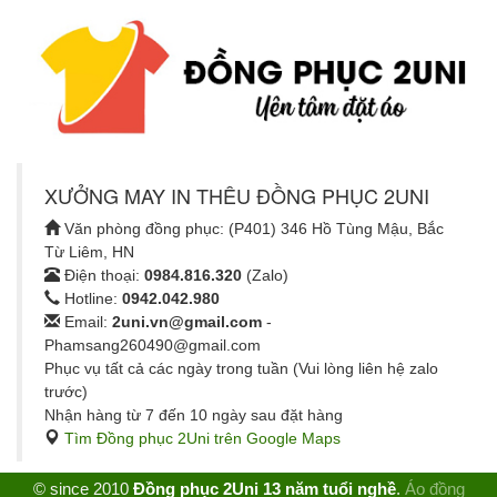
XƯỞNG MAY IN THÊU ĐỒNG PHỤC 2UNI
Văn phòng đồng phục: (P401) 346 Hồ Tùng Mậu, Bắc
Từ Liêm, HN
Điện thoại:
0984.816.320
(Zalo)
Hotline:
0942.042.980
Email:
2uni.vn@gmail.com
-
Phamsang260490@gmail.com
Phục vụ tất cả các ngày trong tuần (Vui lòng liên hệ zalo
trước)
Nhận hàng từ 7 đến 10 ngày sau đặt hàng
Tìm Đồng phục 2Uni trên Google Maps
© since 2010
Đồng phục 2Uni 13 năm tuổi nghề
.
Áo đồng