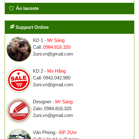
Áo lacoste
Support Online
KD 1 -
Mr Sáng
Call:
0984.816.320
2uni.vn@gmail.com
KD 2 -
Ms Hằng
Call: 0942.042.980
2uni.vn@gmail.com
Designer -
Mr Sáng
Zalo: 0984.816.320
2uni.vn@gmail.com
Văn Phòng -
ĐP 2Uni