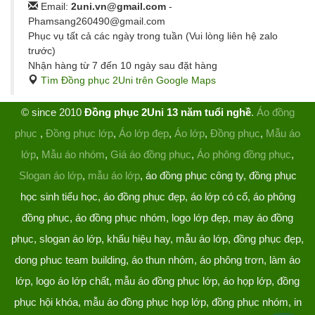
Email:
2uni.vn@gmail.com
-
Phamsang260490@gmail.com
Phục vụ tất cả các ngày trong tuần (Vui lòng liên hệ zalo
trước)
Nhận hàng từ 7 đến 10 ngày sau đặt hàng
Tìm Đồng phục 2Uni trên Google Maps
© since 2010
Đồng phục 2Uni 13 năm tuổi nghề
.
Áo đồng
phục
,
Đồng phục lớp
,
Áo lớp đẹp
,
Áo lớp
,
Đồng phục
,
Mẫu áo
lớp
,
Mẫu áo nhóm
,
Giá áo đồng phục
,
Áo phông đồng phục
,
Slogan áo lớp
,
mẫu áo lớp
, áo đồng phục công ty, đồng phục
học sinh tiểu học, áo đồng phục đẹp, áo lớp có cổ, áo phông
đồng phục, áo đồng phục nhóm, logo lớp đẹp, may áo đồng
phục, slogan áo lớp, khẩu hiệu hay, mẫu áo lớp, đồng phục đẹp,
dong phuc team building, áo thun nhóm, áo phông trơn, làm áo
lớp, logo áo lớp chất, mẫu áo đồng phục lớp, áo họp lớp, đồng
phục hội khóa, mẫu áo đồng phục họp lớp, đồng phục nhóm, in