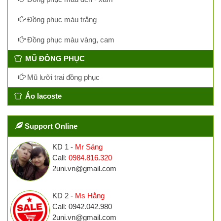
Đồng phục màu trắng
Đồng phục màu vàng, cam
MŨ ĐỒNG PHỤC
Mũ lưỡi trai đồng phục
Áo lacoste
Support Online
KD 1 -
Mr Sáng
Call:
0984.816.320
2uni.vn@gmail.com
KD 2 -
Ms Hằng
Call: 0942.042.980
2uni.vn@gmail.com