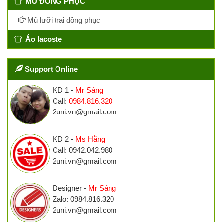
MŨ ĐỒNG PHỤC
Mũ lưỡi trai đồng phục
Áo lacoste
Support Online
KD 1 -
Mr Sáng
Call:
0984.816.320
2uni.vn@gmail.com
KD 2 -
Ms Hằng
Call: 0942.042.980
2uni.vn@gmail.com
Designer -
Mr Sáng
Zalo: 0984.816.320
2uni.vn@gmail.com