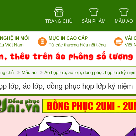
TRANG CHỦ
SẢN PHẨM
MẪU ÁO
NGHỆ IN MỚI
MỰC IN CAO CẤP
VẢI 
ầu Việt Nam
Từ các thương hiệu nổi tiếng
Việt
ang chủ
Mẫu áo
Áo họp lớp, áo lớp, đồng phục họp lớp kỷ niệ
ọp lớp, áo lớp, đồng phục họp lớp kỷ niệm