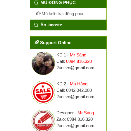
MŨ ĐỒNG PHỤC
Mũ lưỡi trai đồng phục
Áo lacoste
Support Online
KD 1 -
Mr Sáng
Call:
0984.816.320
2uni.vn@gmail.com
KD 2 -
Ms Hằng
Call: 0942.042.980
2uni.vn@gmail.com
Designer -
Mr Sáng
Zalo: 0984.816.320
2uni.vn@gmail.com