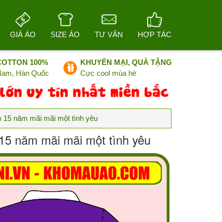
GIÁ ÁO
SIZE ÁO
TƯ VẤN
HỢP TÁC
COTTON 100%
KHUYẾN MẠI, QUÀ TẶNG
 Nam, Hàn Quốc
Cực cool mùa hè
m 15 năm mãi mãi một tình yêu
 15 năm mãi mãi một tình yêu