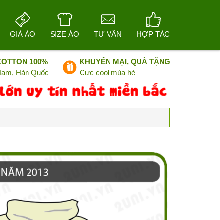
GIÁ ÁO
SIZE ÁO
TƯ VẤN
HỢP TÁC
COTTON 100%
KHUYẾN MẠI, QUÀ TẶNG
 Nam, Hàn Quốc
Cực cool mùa hè