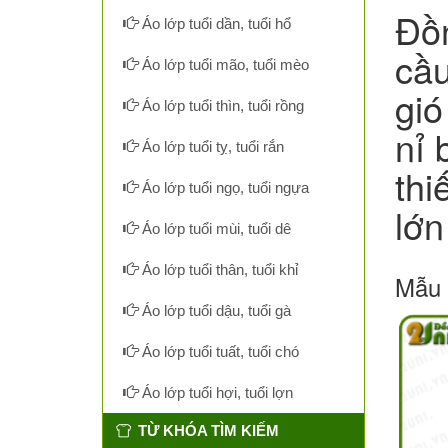
Đồn
Áo lớp tuổi dần, tuổi hổ
cầ
Áo lớp tuổi mão, tuổi mèo
gió
Áo lớp tuổi thìn, tuổi rồng
nỉ 
Áo lớp tuổi tỵ, tuổi rắn
thi
Áo lớp tuổi ngọ, tuổi ngựa
lớn
Áo lớp tuổi mùi, tuổi dê
Áo lớp tuổi thân, tuổi khỉ
Mẫu 
Áo lớp tuổi dậu, tuổi gà
Áo lớp tuổi tuất, tuổi chó
Áo lớp tuổi hợi, tuổi lợn
TỪ KHÓA TÌM KIẾM