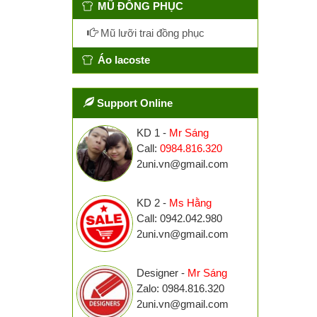
MŨ ĐỒNG PHỤC
Mũ lưỡi trai đồng phục
Áo lacoste
Support Online
KD 1 -
Mr Sáng
Call:
0984.816.320
2uni.vn@gmail.com
KD 2 -
Ms Hằng
Call: 0942.042.980
2uni.vn@gmail.com
Designer -
Mr Sáng
Zalo: 0984.816.320
2uni.vn@gmail.com