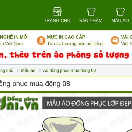
TRANG CHỦ
SẢN PHẨM
MẪU ÁO
NGHỆ IN MỚI
MỰC IN CAO CẤP
VẢI 
ầu Việt Nam
Từ các thương hiệu nổi tiếng
Việt
ang chủ
Mẫu áo
Áo đồng phục mùa đông 08
ồng phục mùa đông 08