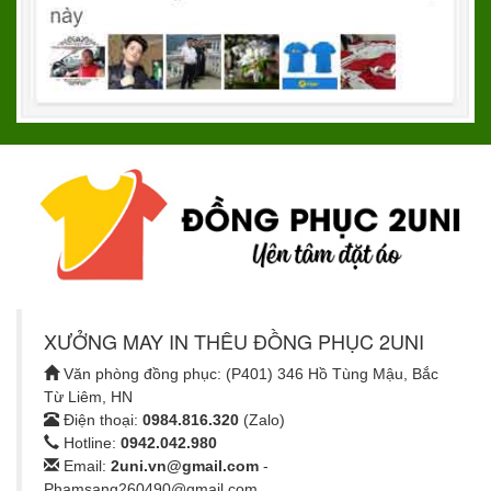
XƯỞNG MAY IN THÊU ĐỒNG PHỤC 2UNI
Văn phòng đồng phục: (P401) 346 Hồ Tùng Mậu, Bắc
Từ Liêm, HN
Điện thoại:
0984.816.320
(Zalo)
Hotline:
0942.042.980
Email:
2uni.vn@gmail.com
-
Phamsang260490@gmail.com