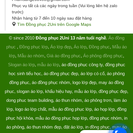
Phục vụ tất cả các ngày trong tuần (Vui lòng liên hệ zalo
trước)
Nhận hàng từ 7 đến 10 ngày sau đặt hàng
Tìm Đồng phục 2Uni trên Google Maps
© since 2010
Đồng phục 2Uni 13 năm tuổi nghề
.
Áo đồng
phục
,
Đồng phục lớp
,
Áo lớp đẹp
,
Áo lớp
,
Đồng phục
,
Mẫu áo
lớp
,
Mẫu áo nhóm
,
Giá áo đồng phục
,
Áo phông đồng phục
,
Slogan áo lớp
,
mẫu áo lớp
, áo đồng phục công ty, đồng phục
học sinh tiểu học, áo đồng phục đẹp, áo lớp có cổ, áo phông
đồng phục, áo đồng phục nhóm, logo lớp đẹp, may áo đồng
phục, slogan áo lớp, khẩu hiệu hay, mẫu áo lớp, đồng phục đẹp,
dong phuc team building, áo thun nhóm, áo phông trơn, làm áo
lớp, logo áo lớp chất, mẫu áo đồng phục lớp, áo họp lớp, đồng
phục hội khóa, mẫu áo đồng phục họp lớp, đồng phục nhóm, in
áo phông, áo thun nhóm đẹp, đặt áo lớp, in đồng phục, may áo