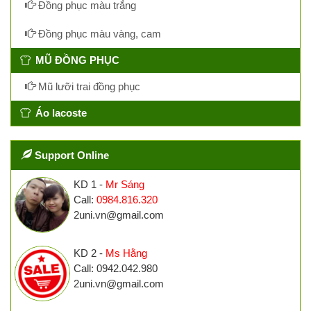
Đồng phục màu trắng
Đồng phục màu vàng, cam
MŨ ĐỒNG PHỤC
Mũ lưỡi trai đồng phục
Áo lacoste
Support Online
KD 1 -
Mr Sáng
Call:
0984.816.320
2uni.vn@gmail.com
KD 2 -
Ms Hằng
Call: 0942.042.980
2uni.vn@gmail.com