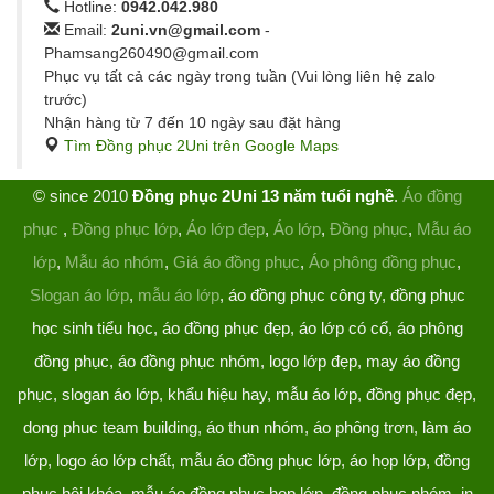
Hotline:
0942.042.980
Email:
2uni.vn@gmail.com
-
Phamsang260490@gmail.com
Phục vụ tất cả các ngày trong tuần (Vui lòng liên hệ zalo
trước)
Nhận hàng từ 7 đến 10 ngày sau đặt hàng
Tìm Đồng phục 2Uni trên Google Maps
© since 2010
Đồng phục 2Uni 13 năm tuổi nghề
.
Áo đồng
phục
,
Đồng phục lớp
,
Áo lớp đẹp
,
Áo lớp
,
Đồng phục
,
Mẫu áo
lớp
,
Mẫu áo nhóm
,
Giá áo đồng phục
,
Áo phông đồng phục
,
Slogan áo lớp
,
mẫu áo lớp
, áo đồng phục công ty, đồng phục
học sinh tiểu học, áo đồng phục đẹp, áo lớp có cổ, áo phông
đồng phục, áo đồng phục nhóm, logo lớp đẹp, may áo đồng
phục, slogan áo lớp, khẩu hiệu hay, mẫu áo lớp, đồng phục đẹp,
dong phuc team building, áo thun nhóm, áo phông trơn, làm áo
lớp, logo áo lớp chất, mẫu áo đồng phục lớp, áo họp lớp, đồng
phục hội khóa, mẫu áo đồng phục họp lớp, đồng phục nhóm, in