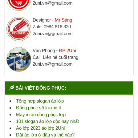
2uni.vn@gmail.com
Designer -
Mr Sáng
Zalo: 0984.816.320
2uni.vn@gmail.com
Văn Phòng -
ĐP 2Uni
Call: Liên hệ cuối trang
2uni.vn@gmail.com
BÀI VIẾT ĐỒNG PHỤC:
Tổng hợp slogan áo lớp
Đồng phục số lượng ít
May in áo đồng phục lớp
101 slogan áo lớp độc hay nhất
Áo lớp 2023 áo lớp 2Uni
Đặt áo lớp ở đâu và thế nào?