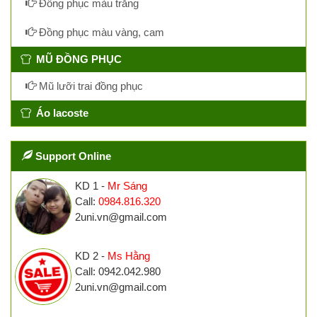
Đồng phục màu trắng
Đồng phục màu vàng, cam
MŨ ĐỒNG PHỤC
Mũ lưỡi trai đồng phục
Áo lacoste
Support Online
KD 1 -
Mr Sáng
Call:
0984.816.320
2uni.vn@gmail.com
KD 2 -
Ms Hằng
Call: 0942.042.980
2uni.vn@gmail.com