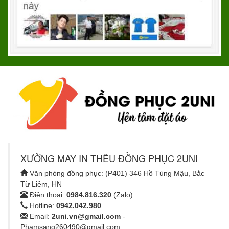
XƯỞNG MAY IN THÊU ĐỒNG PHỤC 2UNI
Văn phòng đồng phục: (P401) 346 Hồ Tùng Mậu, Bắc
Từ Liêm, HN
Điện thoại:
0984.816.320
(Zalo)
Hotline:
0942.042.980
Email:
2uni.vn@gmail.com
-
Phamsang260490@gmail.com