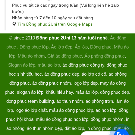
Phục vụ tất cả các ngày trong tuần (Vui lòng liên hệ zalo
trước)
Nhận hàng từ 7 đến 10 ngày sau đặt hàng
Tìm Đồng phục 2Uni trên Google Maps
© since 2010
Đồng phục 2Uni 13 năm tuổi nghề
.
Áo đồng
phục
,
Đồng phục lớp
,
Áo lớp đẹp
,
Áo lớp
,
Đồng phục
,
Mẫu áo
lớp
,
Mẫu áo nhóm
,
Giá áo đồng phục
,
Áo phông đồng phục
,
Slogan áo lớp
,
mẫu áo lớp
, áo đồng phục công ty, đồng phục
học sinh tiểu học, áo đồng phục đẹp, áo lớp có cổ, áo phông
đồng phục, áo đồng phục nhóm, logo lớp đẹp, may áo đồng
phục, slogan áo lớp, khẩu hiệu hay, mẫu áo lớp, đồng phục đẹp,
dong phuc team building, áo thun nhóm, áo phông trơn, làm áo
lớp, logo áo lớp chất, mẫu áo đồng phục lớp, áo họp lớp, đồng
phục hội khóa, mẫu áo đồng phục họp lớp, đồng phục nhóm, in
áo phông, áo thun nhóm đẹp, đặt áo lớp, in đồng phục, may áo