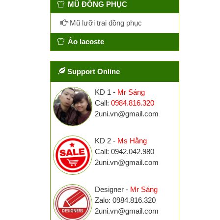
MŨ ĐỒNG PHỤC
Mũ lưỡi trai đồng phục
Áo lacoste
Support Online
KD 1 -
Mr Sáng
Call:
0984.816.320
2uni.vn@gmail.com
KD 2 -
Ms Hằng
Call: 0942.042.980
2uni.vn@gmail.com
Designer -
Mr Sáng
Zalo: 0984.816.320
2uni.vn@gmail.com