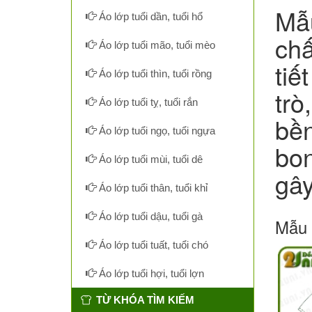
Mẫu
Áo lớp tuổi dần, tuổi hổ
chấ
Áo lớp tuổi mão, tuổi mèo
tiế
Áo lớp tuổi thìn, tuổi rồng
trò
Áo lớp tuổi tỵ, tuổi rắn
bền
Áo lớp tuổi ngọ, tuổi ngựa
bon
Áo lớp tuổi mùi, tuổi dê
gây
Áo lớp tuổi thân, tuổi khỉ
Áo lớp tuổi dậu, tuổi gà
Mẫu 
Áo lớp tuổi tuất, tuổi chó
Áo lớp tuổi hợi, tuổi lợn
TỪ KHÓA TÌM KIẾM