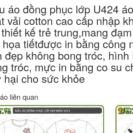
 áo đồng phục lớp U424 áo 
t vải cotton cao cấp nhập k
t thiết kế trẻ trung,mang đạ
, họa tiếtđược in bằng công n
 đẹp không bong tróc, hình
g tróc, mực in bằng co su c
 hại cho sức khỏe
áo liên quan