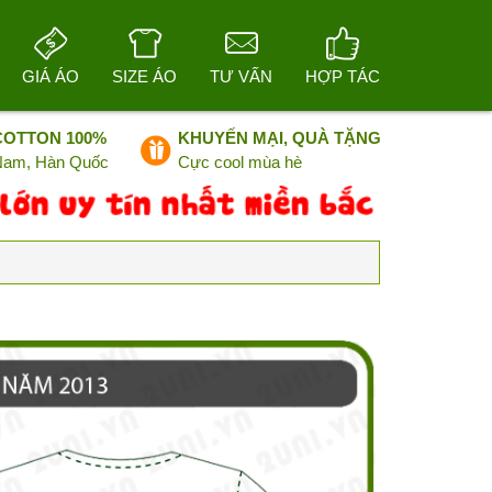
GIÁ ÁO
SIZE ÁO
TƯ VẤN
HỢP TÁC
COTTON 100%
KHUYẾN MẠI, QUÀ TẶNG
 Nam, Hàn Quốc
Cực cool mùa hè