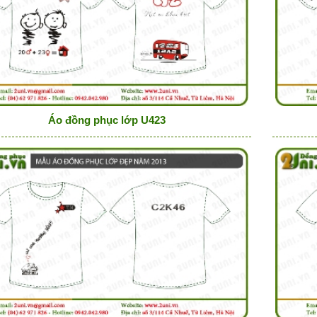
Áo đồng phục lớp U423