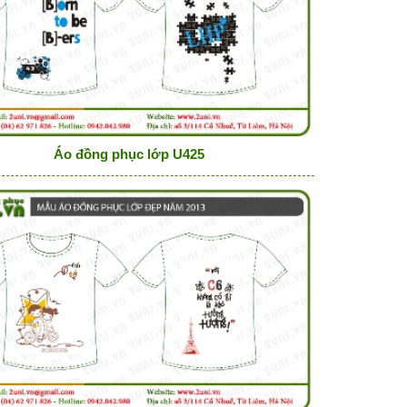
Áo đồng phục lớp U425