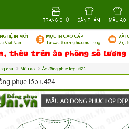
TRANG CHỦ
SẢN PHẨM
MẪU ÁO
NGHỆ IN MỚI
MỰC IN CAO CẤP
VẢI 
ầu Việt Nam
Từ các thương hiệu nổi tiếng
Việt
ang chủ
Mẫu áo
Áo đồng phục lớp u424
ồng phục lớp u424