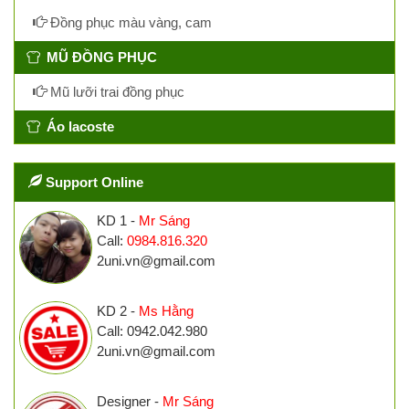
Đồng phục màu vàng, cam
MŨ ĐỒNG PHỤC
Mũ lưỡi trai đồng phục
Áo lacoste
Support Online
KD 1 -
Mr Sáng
Call:
0984.816.320
2uni.vn@gmail.com
KD 2 -
Ms Hằng
Call: 0942.042.980
2uni.vn@gmail.com
Designer -
Mr Sáng