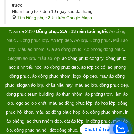
trước)
Nhận hàng từ 7 đến 10 ngày sau đặt hàng
Tìm Đồng phục 2Uni trên Google Maps
© since 2010
Đồng phục 2Uni 13 năm tuổi nghề
.
Áo đồng
phục
,
Đồng phục lớp
,
Áo lớp đẹp
,
Áo lớp
,
Đồng phục
,
Mẫu áo
lớp
,
Mẫu áo nhóm
,
Giá áo đồng phục
,
Áo phông đồng phục
,
Slogan áo lớp
,
mẫu áo lớp
, áo đồng phục công ty, đồng phục
học sinh tiểu học, áo đồng phục đẹp, áo lớp có cổ, áo phông
đồng phục, áo đồng phục nhóm, logo lớp đẹp, may áo đồng
phục, slogan áo lớp, khẩu hiệu hay, mẫu áo lớp, đồng phục đẹp,
dong phuc team building, áo thun nhóm, áo phông trơn, làm áo
lớp, logo áo lớp chất, mẫu áo đồng phục lớp, áo họp lớp, đồng
phục hội khóa, mẫu áo đồng phục họp lớp, đồng phục nhóm, in
áo phông, áo thun nhóm đẹp, đặt áo lớp, in đồng phục, may áo
Chat hỗ trợ
lớp, đồng phục hà nội, đặt đồng phục, làm đồng phục, áo lớp hà