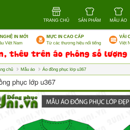
TRANG CHỦ
SẢN PHẨM
MẪU ÁO
NGHỆ IN MỚI
MỰC IN CAO CẤP
VẢI 
ầu Việt Nam
Từ các thương hiệu nổi tiếng
Việt
ang chủ
Mẫu áo
Áo đồng phục lớp u367
ồng phục lớp u367