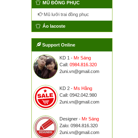
MŨ ĐỒNG PHỤC
Mũ lưỡi trai đồng phục
Áo lacoste
Support Online
KD 1 -
Mr Sáng
Call:
0984.816.320
2uni.vn@gmail.com
KD 2 -
Ms Hằng
Call: 0942.042.980
2uni.vn@gmail.com
Designer -
Mr Sáng
Zalo: 0984.816.320
2uni.vn@gmail.com