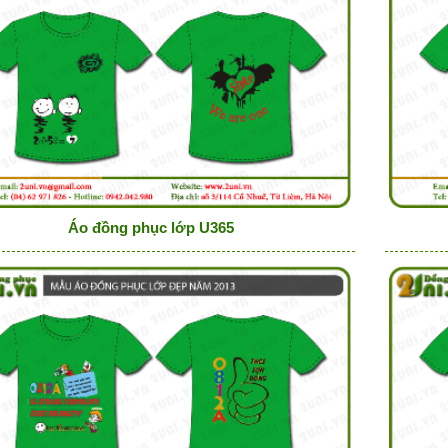
Áo đồng phục lớp U365