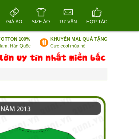
GIÁ ÁO
SIZE ÁO
TƯ VẤN
HỢP TÁC
COTTON 100%
KHUYẾN MẠI, QUÀ TẶNG
 Nam, Hàn Quốc
Cực cool mùa hè