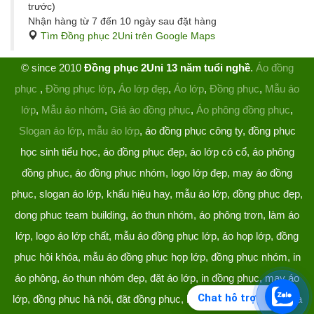
trước)
Nhận hàng từ 7 đến 10 ngày sau đặt hàng
Tìm Đồng phục 2Uni trên Google Maps
© since 2010
Đồng phục 2Uni 13 năm tuổi nghề
.
Áo đồng
phục
,
Đồng phục lớp
,
Áo lớp đẹp
,
Áo lớp
,
Đồng phục
,
Mẫu áo
lớp
,
Mẫu áo nhóm
,
Giá áo đồng phục
,
Áo phông đồng phục
,
Slogan áo lớp
,
mẫu áo lớp
, áo đồng phục công ty, đồng phục
học sinh tiểu học, áo đồng phục đẹp, áo lớp có cổ, áo phông
đồng phục, áo đồng phục nhóm, logo lớp đẹp, may áo đồng
phục, slogan áo lớp, khẩu hiệu hay, mẫu áo lớp, đồng phục đẹp,
dong phuc team building, áo thun nhóm, áo phông trơn, làm áo
lớp, logo áo lớp chất, mẫu áo đồng phục lớp, áo họp lớp, đồng
phục hội khóa, mẫu áo đồng phục họp lớp, đồng phục nhóm, in
áo phông, áo thun nhóm đẹp, đặt áo lớp, in đồng phục, may áo
Chat hỗ trợ
lớp, đồng phục hà nội, đặt đồng phục, làm đồng phục, áo lớp hà