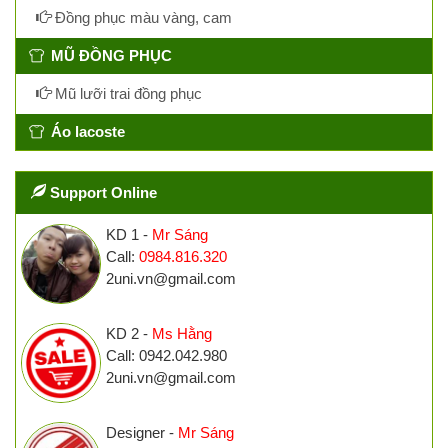
Đồng phục màu vàng, cam
MŨ ĐỒNG PHỤC
Mũ lưỡi trai đồng phục
Áo lacoste
Support Online
KD 1 -
Mr Sáng
Call:
0984.816.320
2uni.vn@gmail.com
KD 2 -
Ms Hằng
Call: 0942.042.980
2uni.vn@gmail.com
Designer -
Mr Sáng