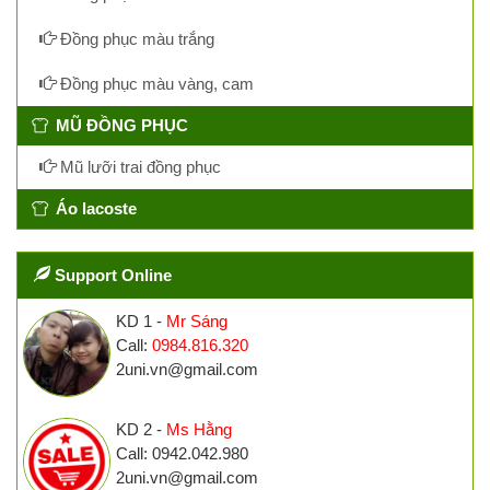
Đồng phục màu trắng
Đồng phục màu vàng, cam
MŨ ĐỒNG PHỤC
Mũ lưỡi trai đồng phục
Áo lacoste
Support Online
KD 1 -
Mr Sáng
Call:
0984.816.320
2uni.vn@gmail.com
KD 2 -
Ms Hằng
Call: 0942.042.980
2uni.vn@gmail.com