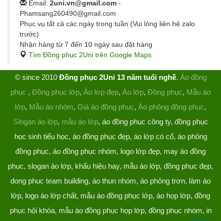
Email:
2uni.vn@gmail.com
-
Phamsang260490@gmail.com
Phục vụ tất cả các ngày trong tuần (Vui lòng liên hệ zalo
trước)
Nhận hàng từ 7 đến 10 ngày sau đặt hàng
Tìm Đồng phục 2Uni trên Google Maps
© since 2010
Đồng phục 2Uni 13 năm tuổi nghề
.
Áo đồng
phục
,
Đồng phục lớp
,
Áo lớp đẹp
,
Áo lớp
,
Đồng phục
,
Mẫu áo
lớp
,
Mẫu áo nhóm
,
Giá áo đồng phục
,
Áo phông đồng phục
,
Slogan áo lớp
,
mẫu áo lớp
, áo đồng phục công ty, đồng phục
học sinh tiểu học, áo đồng phục đẹp, áo lớp có cổ, áo phông
đồng phục, áo đồng phục nhóm, logo lớp đẹp, may áo đồng
phục, slogan áo lớp, khẩu hiệu hay, mẫu áo lớp, đồng phục đẹp,
dong phuc team building, áo thun nhóm, áo phông trơn, làm áo
lớp, logo áo lớp chất, mẫu áo đồng phục lớp, áo họp lớp, đồng
phục hội khóa, mẫu áo đồng phục họp lớp, đồng phục nhóm, in