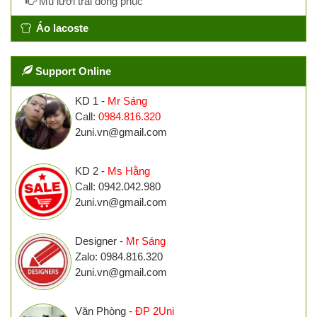
Mũ lưỡi trai đồng phục
Áo lacoste
Support Online
KD 1 -
Mr Sáng
Call:
0984.816.320
2uni.vn@gmail.com
KD 2 -
Ms Hằng
Call: 0942.042.980
2uni.vn@gmail.com
Designer -
Mr Sáng
Zalo: 0984.816.320
2uni.vn@gmail.com
Văn Phòng -
ĐP 2Uni