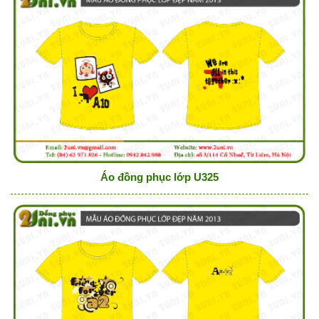
Áo đồng phục lớp U325