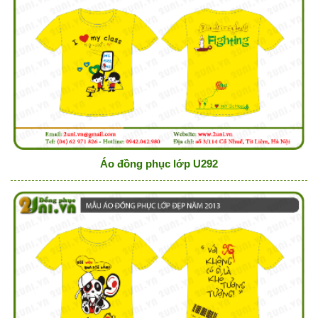
Áo đồng phục lớp U292