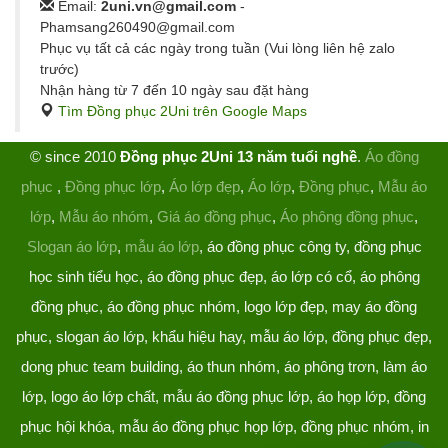
Email:
2uni.vn@gmail.com
-
Phamsang260490@gmail.com
Phục vụ tất cả các ngày trong tuần (Vui lòng liên hệ zalo
trước)
Nhận hàng từ 7 đến 10 ngày sau đặt hàng
Tìm Đồng phục 2Uni trên Google Maps
© since 2010
Đồng phục 2Uni 13 năm tuổi nghề
.
Áo đồng
phục
,
Đồng phục lớp
,
Áo lớp đẹp
,
Áo lớp
,
Đồng phục
,
Mẫu áo
lớp
,
Mẫu áo nhóm
,
Giá áo đồng phục
,
Áo phông đồng phục
,
Slogan áo lớp
,
mẫu áo lớp
, áo đồng phục công ty, đồng phục
học sinh tiểu học, áo đồng phục đẹp, áo lớp có cổ, áo phông
đồng phục, áo đồng phục nhóm, logo lớp đẹp, may áo đồng
phục, slogan áo lớp, khẩu hiệu hay, mẫu áo lớp, đồng phục đẹp,
dong phuc team building, áo thun nhóm, áo phông trơn, làm áo
lớp, logo áo lớp chất, mẫu áo đồng phục lớp, áo họp lớp, đồng
phục hội khóa, mẫu áo đồng phục họp lớp, đồng phục nhóm, in