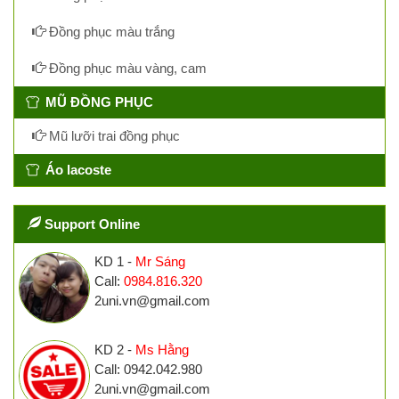
Đồng phục màu trắng
Đồng phục màu vàng, cam
MŨ ĐỒNG PHỤC
Mũ lưỡi trai đồng phục
Áo lacoste
Support Online
KD 1 -
Mr Sáng
Call:
0984.816.320
2uni.vn@gmail.com
KD 2 -
Ms Hằng
Call: 0942.042.980
2uni.vn@gmail.com