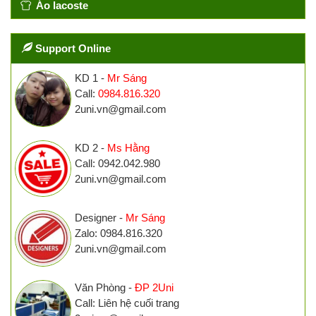
Áo lacoste
Support Online
KD 1 -
Mr Sáng
Call:
0984.816.320
2uni.vn@gmail.com
KD 2 -
Ms Hằng
Call: 0942.042.980
2uni.vn@gmail.com
Designer -
Mr Sáng
Zalo: 0984.816.320
2uni.vn@gmail.com
Văn Phòng -
ĐP 2Uni
Call: Liên hệ cuối trang