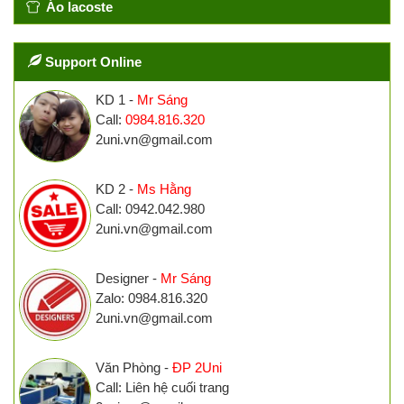
Áo lacoste
Support Online
KD 1 -
Mr Sáng
Call:
0984.816.320
2uni.vn@gmail.com
KD 2 -
Ms Hằng
Call: 0942.042.980
2uni.vn@gmail.com
Designer -
Mr Sáng
Zalo: 0984.816.320
2uni.vn@gmail.com
Văn Phòng -
ĐP 2Uni
Call: Liên hệ cuối trang