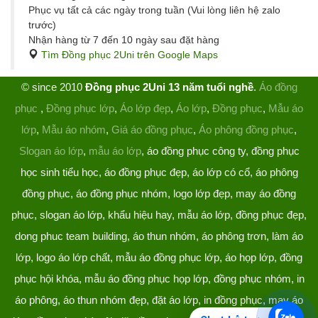
Phục vụ tất cả các ngày trong tuần (Vui lòng liên hệ zalo
trước)
Nhận hàng từ 7 đến 10 ngày sau đặt hàng
Tìm Đồng phục 2Uni trên Google Maps
© since 2010
Đồng phục 2Uni 13 năm tuổi nghề
.
Áo đồng
phục
,
Đồng phục lớp
,
Áo lớp đẹp
,
Áo lớp
,
Đồng phục
,
Mẫu áo
lớp
,
Mẫu áo nhóm
,
Giá áo đồng phục
,
Áo phông đồng phục
,
Slogan áo lớp
,
mẫu áo lớp
, áo đồng phục công ty, đồng phục
học sinh tiểu học, áo đồng phục đẹp, áo lớp có cổ, áo phông
đồng phục, áo đồng phục nhóm, logo lớp đẹp, may áo đồng
phục, slogan áo lớp, khẩu hiệu hay, mẫu áo lớp, đồng phục đẹp,
dong phuc team building, áo thun nhóm, áo phông trơn, làm áo
lớp, logo áo lớp chất, mẫu áo đồng phục lớp, áo họp lớp, đồng
phục hội khóa, mẫu áo đồng phục họp lớp, đồng phục nhóm, in
áo phông, áo thun nhóm đẹp, đặt áo lớp, in đồng phục, may áo