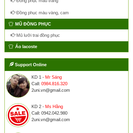
Đồng phục màu trắng
Đồng phục màu vàng, cam
MŨ ĐỒNG PHỤC
Mũ lưỡi trai đồng phục
Áo lacoste
Support Online
KD 1 -
Mr Sáng
Call:
0984.816.320
2uni.vn@gmail.com
KD 2 -
Ms Hằng
Call: 0942.042.980
2uni.vn@gmail.com