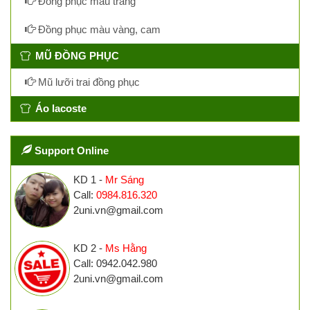
Đồng phục màu trắng
Đồng phục màu vàng, cam
MŨ ĐỒNG PHỤC
Mũ lưỡi trai đồng phục
Áo lacoste
Support Online
KD 1 -
Mr Sáng
Call:
0984.816.320
2uni.vn@gmail.com
KD 2 -
Ms Hằng
Call: 0942.042.980
2uni.vn@gmail.com