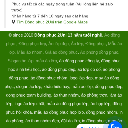
Phục vụ tất cả các ngày trong tuần (Vui lòng liên hệ zalo
trước)
Nhận hàng từ 7 đến 10 ngày sau đặt hàng
Tìm Đồng phục 2Uni trên Google Maps
© since 2010
Đồng phục 2Uni 13 năm tuổi nghề
.
Áo đồng
phục
,
Đồng phục lớp
,
Áo lớp đẹp
,
Áo lớp
,
Đồng phục
,
Mẫu áo
lớp
,
Mẫu áo nhóm
,
Giá áo đồng phục
,
Áo phông đồng phục
,
Slogan áo lớp
,
mẫu áo lớp
, áo đồng phục công ty, đồng phục
học sinh tiểu học, áo đồng phục đẹp, áo lớp có cổ, áo phông
đồng phục, áo đồng phục nhóm, logo lớp đẹp, may áo đồng
phục, slogan áo lớp, khẩu hiệu hay, mẫu áo lớp, đồng phục đẹp,
dong phuc team building, áo thun nhóm, áo phông trơn, làm áo
lớp, logo áo lớp chất, mẫu áo đồng phục lớp, áo họp lớp, đồng
phục hội khóa, mẫu áo đồng phục họp lớp, đồng phục nhóm, in
áo phông, áo thun nhóm đẹp, đặt áo lớp, in đồng phục, may áo