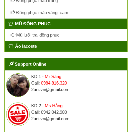
Đồng phục màu trắng
Đồng phục màu vàng, cam
MŨ ĐỒNG PHỤC
Mũ lưỡi trai đồng phục
Áo lacoste
Support Online
KD 1 -
Mr Sáng
Call:
0984.816.320
2uni.vn@gmail.com
KD 2 -
Ms Hằng
Call: 0942.042.980
2uni.vn@gmail.com