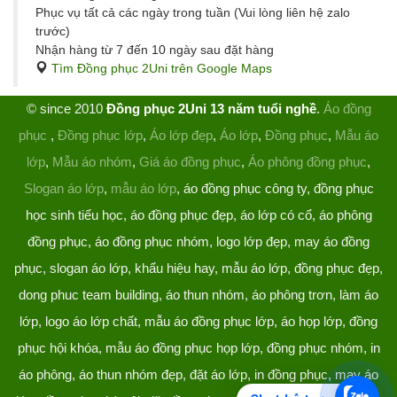
Phục vụ tất cả các ngày trong tuần (Vui lòng liên hệ zalo
trước)
Nhận hàng từ 7 đến 10 ngày sau đặt hàng
Tìm Đồng phục 2Uni trên Google Maps
© since 2010
Đồng phục 2Uni 13 năm tuổi nghề
.
Áo đồng
phục
,
Đồng phục lớp
,
Áo lớp đẹp
,
Áo lớp
,
Đồng phục
,
Mẫu áo
lớp
,
Mẫu áo nhóm
,
Giá áo đồng phục
,
Áo phông đồng phục
,
Slogan áo lớp
,
mẫu áo lớp
, áo đồng phục công ty, đồng phục
học sinh tiểu học, áo đồng phục đẹp, áo lớp có cổ, áo phông
đồng phục, áo đồng phục nhóm, logo lớp đẹp, may áo đồng
phục, slogan áo lớp, khẩu hiệu hay, mẫu áo lớp, đồng phục đẹp,
dong phuc team building, áo thun nhóm, áo phông trơn, làm áo
lớp, logo áo lớp chất, mẫu áo đồng phục lớp, áo họp lớp, đồng
phục hội khóa, mẫu áo đồng phục họp lớp, đồng phục nhóm, in
áo phông, áo thun nhóm đẹp, đặt áo lớp, in đồng phục, may áo