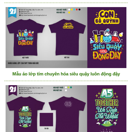
Mẫu áo lớp tím chuyên hóa siêu quậy luôn động đậy