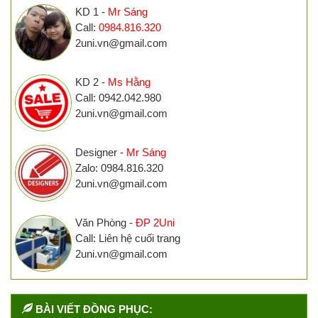
KD 1 -
Mr Sáng
Call:
0984.816.320
2uni.vn@gmail.com
KD 2 -
Ms Hằng
Call: 0942.042.980
2uni.vn@gmail.com
Designer -
Mr Sáng
Zalo: 0984.816.320
2uni.vn@gmail.com
Văn Phòng -
ĐP 2Uni
Call: Liên hệ cuối trang
2uni.vn@gmail.com
BÀI VIẾT ĐỒNG PHỤC: