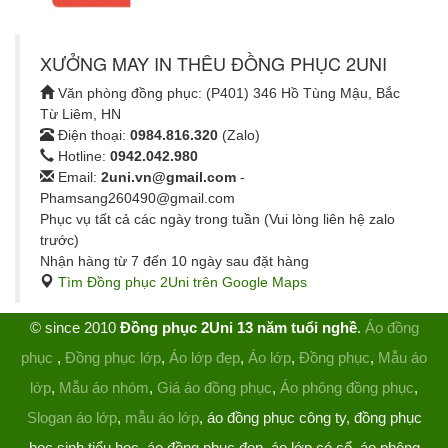
XƯỞNG MAY IN THÊU ĐỒNG PHỤC 2UNI
Văn phòng đồng phục: (P401) 346 Hồ Tùng Mậu, Bắc
Từ Liêm, HN
Điện thoại:
0984.816.320
(Zalo)
Hotline:
0942.042.980
Email:
2uni.vn@gmail.com
-
Phamsang260490@gmail.com
Phục vụ tất cả các ngày trong tuần (Vui lòng liên hệ zalo
trước)
Nhận hàng từ 7 đến 10 ngày sau đặt hàng
Tìm Đồng phục 2Uni trên Google Maps
© since 2010
Đồng phục 2Uni 13 năm tuổi nghề
.
Áo đồng
phục
,
Đồng phục lớp
,
Áo lớp đẹp
,
Áo lớp
,
Đồng phục
,
Mẫu áo
lớp
,
Mẫu áo nhóm
,
Giá áo đồng phục
,
Áo phông đồng phục
,
Slogan áo lớp
,
mẫu áo lớp
, áo đồng phục công ty, đồng phục
học sinh tiểu học, áo đồng phục đẹp, áo lớp có cổ, áo phông