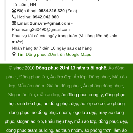
Từ Liêm, HN
Điện thoại:
0984.816.320
(Zalo)
Hotline:
0942.042.980
Email:
2uni.vn@gmail.com
-
Phamsang260490@gmail.com
Phục vụ tất cả các ngày trong tuần (Vui lòng liên hệ zalo
trước)
Nhận hàng từ 7 đến 10 ngày sau đặt hàng
Tìm Đồng phục 2Uni trên Google Maps
© since 2010
Đồng phục 2Uni 13 năm tuổi nghề
.
Áo đồng
phục
,
Đồng phục lớp
,
Áo lớp đẹp
,
Áo lớp
,
Đồng phục
,
Mẫu áo
lớp
,
Mẫu áo nhóm
,
Giá áo đồng phục
,
Áo phông đồng phục
,
Slogan áo lớp
,
mẫu áo lớp
, áo đồng phục công ty, đồng phục
học sinh tiểu học, áo đồng phục đẹp, áo lớp có cổ, áo phông
đồng phục, áo đồng phục nhóm, logo lớp đẹp, may áo đồng
phục, slogan áo lớp, khẩu hiệu hay, mẫu áo lớp, đồng phục đẹp,
dong phuc team building, áo thun nhóm, áo phông trơn, làm áo