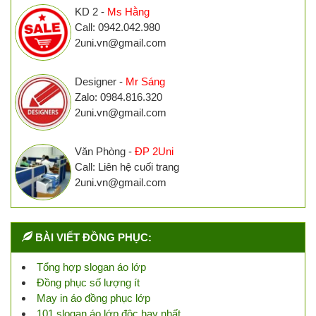
KD 2 -
Ms Hằng
Call: 0942.042.980
2uni.vn@gmail.com
Designer -
Mr Sáng
Zalo: 0984.816.320
2uni.vn@gmail.com
Văn Phòng -
ĐP 2Uni
Call: Liên hệ cuối trang
2uni.vn@gmail.com
BÀI VIẾT ĐỒNG PHỤC:
Tổng hợp slogan áo lớp
Đồng phục số lượng ít
May in áo đồng phục lớp
101 slogan áo lớp độc hay nhất