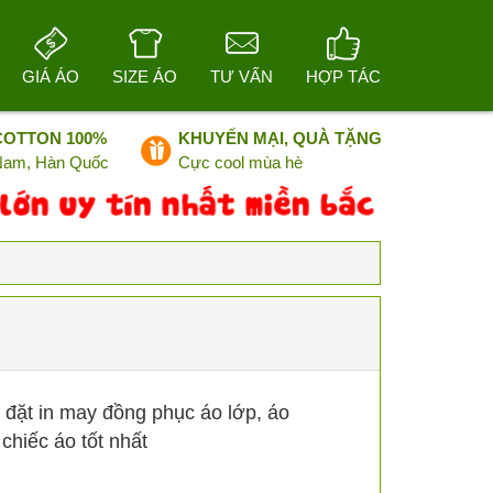
GIÁ ÁO
SIZE ÁO
TƯ VẤN
HỢP TÁC
COTTON 100%
KHUYẾN MẠI, QUÀ TẶNG
 Nam, Hàn Quốc
Cực cool mùa hè
 đặt in may đồng phục áo lớp, áo
hiếc áo tốt nhất