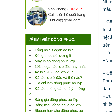
Nhượ
Văn Phòng -
ĐP 2Uni
màu 
Call: Liên hệ cuối trang
2uni.vn@gmail.com
– Cô
In c
hệt 
BÀI VIẾT ĐỒNG PHỤC:
trên
Tổng hợp slogan áo lớp
+Ưu 
Đồng phục số lượng ít
+Như
May in áo đồng phục lớp
101 slogan áo lớp độc hay nhất
Áo lớp 2023 áo lớp 2Uni
– Cô
Đặt áo lớp ở đâu và thế nào?
Phươ
Địa chỉ làm đồng phục áo lớp
đảm 
Đặt áo phông cần chú ý những
gì
+Ưu 
Bảng giá đồng phục áo lớp
nhiề
Bảng màu đồng phục áo lớp
Slogan hay cho đồng phục áo