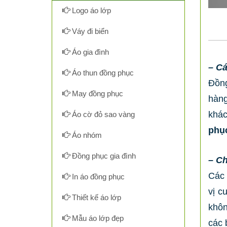
Logo áo lớp
Váy đi biển
Áo gia đình
– Cá
Áo thun đồng phục
Đồng
May đồng phục
hàng
khác
Áo cờ đỏ sao vàng
phụ
Áo nhóm
Đồng phục gia đình
– Ch
Các 
In áo đồng phục
vị c
Thiết kế áo lớp
khôn
Mẫu áo lớp đẹp
các 