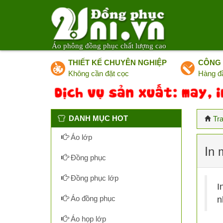
Áo phông đồng phục chất lượng cao
THIẾT KẾ CHUYÊN NGHIỆP
CÔNG 
Không cần đặt cọc
Hàng đ
DANH MỤC HOT
Tr
Áo lớp
In 
Đồng phục
Đồng phục lớp
I
Áo đồng phục
n
Áo họp lớp