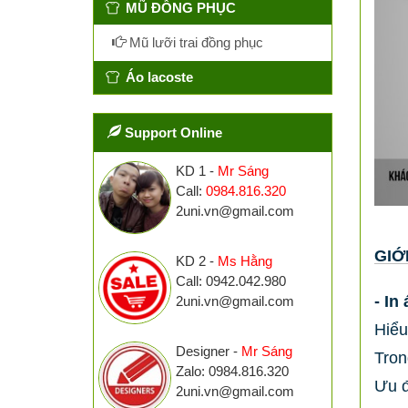
MŨ ĐỒNG PHỤC
Mũ lưỡi trai đồng phục
Áo lacoste
Support Online
KD 1 -
Mr Sáng
Call:
0984.816.320
2uni.vn@gmail.com
GIỚ
KD 2 -
Ms Hằng
Call: 0942.042.980
- In
2uni.vn@gmail.com
Hiểu
Designer -
Mr Sáng
Tron
Zalo: 0984.816.320
Ưu đ
2uni.vn@gmail.com