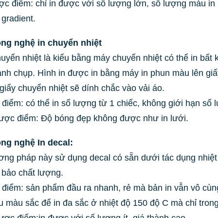
c điểm: chỉ in được với số lượng lớn, số lượng màu in í
gradient.
ng nghệ in chuyển nhiệt
huyển nhiệt là kiểu bằng máy chuyển nhiệt có thể in bất 
ảnh chụp. Hình in được in bằng máy in phun màu lên giấ
 giấy chuyển nhiệt sẽ dính chắc vào vải áo.
điểm: có thể in số lượng từ 1 chiếc, không giới hạn số 
ợc điểm: Độ bóng đẹp không được như in lưới.
ng nghệ In decal:
ng pháp này sử dụng decal có sẵn dưới tác dụng nhiệt
bảo chất lượng.
điểm: sản phẩm đầu ra nhanh, rẻ mà bản in vẫn vô cùng 
u màu sắc để in đa sắc ở nhiệt độ 150 độ C mà chỉ trong 