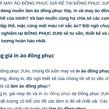
VÀ MAY ÁO ĐỒNG PHỤC GIÁ RẺ TẠI ĐỒNG PHỤC 2U
 đang muốn làm áo đồng phục lớp, in và may áo đồ
thể của mình? Và bạn muốn cùng họ chia sẻ các cu
tập thể, mặc cùng một màu cờ sắc áo? Đội ngũ chuy
 nghiệm tại ĐỒNG PHỤC 2UNI sẽ tư vấn, thiết kế và
 lượng hoàn hảo nhất.
g giá in áo đồng phục
Đồng phục 2Uni, chúng tôi luôn may và
in áo đồng phụ
ởng, đừng lo, đội ngũ thiết kế của chúng tôi sẽ tư vấn 
iá cả
làm áo đồng phục
?
 lo, giá may đo và in
áo đồng phục
tại Đồng phục 2Uni
hất lượng có thể còn tốt các đơn vị đó về chất vải. Cá
iểm tra chất vải trước khi
làm áo đồng phục
.