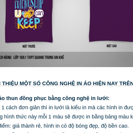
I THIỆU MỘT SỐ CÔNG NGHỆ IN ÁO HIỆN NAY TRÊ
 áo thun đồng phục bằng công nghệ in lưới:
 1 cách đơn giản thì in lưới là kiểu in mà các hình in đ
g hình thức này mỗi 1 màu sẽ được in bằng bảng màu 
iểm: giá thành rẻ, hình in có độ bóng đẹp, độ bền cao.