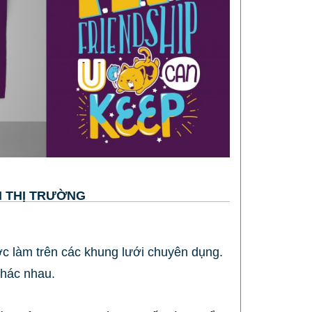
N THỊ TRƯỜNG
ược làm trên các khung lưới chuyên dụng.
khác nhau.