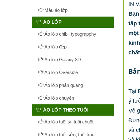
IN 
Mẫu áo lớp
Bạn
ÁO LỚP
tập 
một 
Áo lớp chibi, typograpphy
kinh
Áo lớp đẹp
chất
Áo lớp Galaxy 3D
Bản
Áo lớp Oversize
Áo lớp phản quang
Tại 
Áo lớp chuyên
ý tư
ÁO LỚP THEO TUỔI
Về g
Đừng
Áo lớp tuổi tý, tuổi chuột
và c
Áo lớp tuổi sửu, tuổi trâu
và k