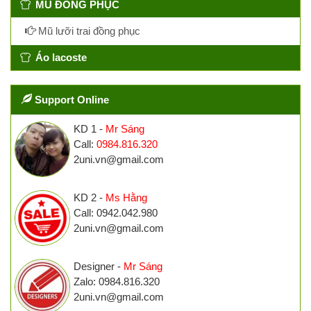
MŨ ĐỒNG PHỤC
Mũ lưỡi trai đồng phục
Áo lacoste
Support Online
KD 1 -
Mr Sáng
Call:
0984.816.320
2uni.vn@gmail.com
KD 2 -
Ms Hằng
Call: 0942.042.980
2uni.vn@gmail.com
Designer -
Mr Sáng
Zalo: 0984.816.320
2uni.vn@gmail.com