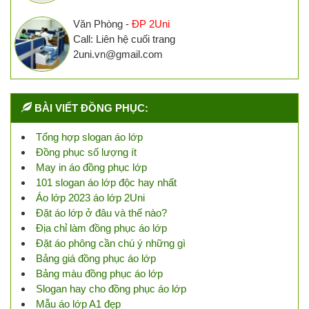
Văn Phòng -
ĐP 2Uni
Call: Liên hệ cuối trang
2uni.vn@gmail.com
BÀI VIẾT ĐỒNG PHỤC:
Tổng hợp slogan áo lớp
Đồng phục số lượng ít
May in áo đồng phục lớp
101 slogan áo lớp độc hay nhất
Áo lớp 2023 áo lớp 2Uni
Đặt áo lớp ở đâu và thế nào?
Địa chỉ làm đồng phục áo lớp
Đặt áo phông cần chú ý những gì
Bảng giá đồng phục áo lớp
Bảng màu đồng phục áo lớp
Slogan hay cho đồng phục áo lớp
Mẫu áo lớp A1 đẹp