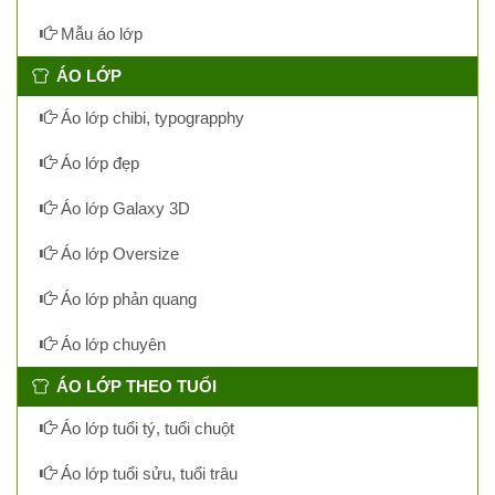
Mẫu áo lớp
ÁO LỚP
Áo lớp chibi, typograpphy
Áo lớp đẹp
Áo lớp Galaxy 3D
Áo lớp Oversize
Áo lớp phản quang
Áo lớp chuyên
ÁO LỚP THEO TUỔI
Áo lớp tuổi tý, tuổi chuột
Áo lớp tuổi sửu, tuổi trâu