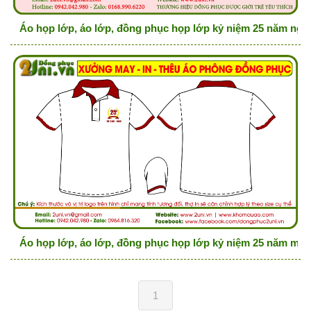
Áo họp lớp, áo lớp, đồng phục họp lớp kỷ niệm 25 năm ngà
Áo họp lớp, áo lớp, đồng phục họp lớp kỷ niệm 25 năm màu
1