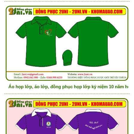
Áo họp lớp, áo lớp, đồng phục họp lớp kỷ niệm 10 năm họp 