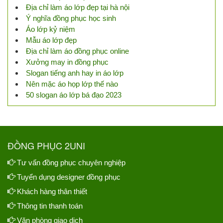
Địa chỉ làm áo lớp đẹp tại hà nội
Ý nghĩa đồng phục học sinh
Áo lớp kỷ niệm
Mẫu áo lớp đẹp
Địa chỉ làm áo đồng phục online
Xưởng may in đồng phục
Slogan tiếng anh hay in áo lớp
Nên mặc áo họp lớp thế nào
50 slogan áo lớp bá đạo 2023
ĐỒNG PHỤC 2UNI
Tư vấn đồng phục chuyên nghiệp
Tuyển dụng designer đồng phục
Khách hàng thân thiết
Thông tin thanh toán
Văn phòng giao dịch