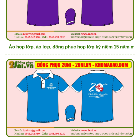
Áo họp lớp, áo lớp, đồng phục họp lớp kỷ niệm 15 năm mãi 