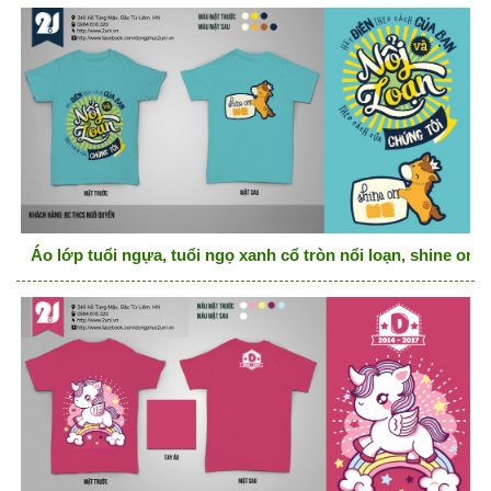
Áo lớp tuổi ngựa, tuổi ngọ xanh cổ tròn nổi loạn, shine on 