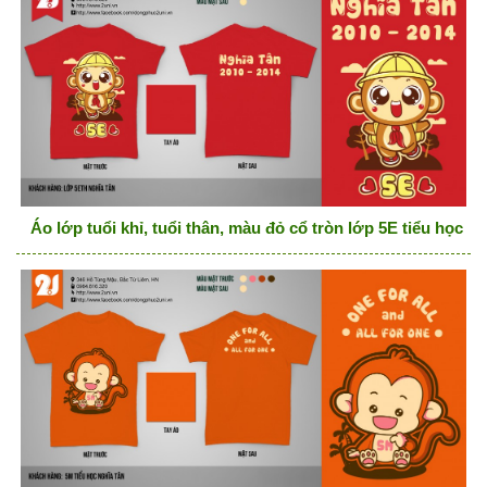
Áo lớp tuổi khỉ, tuổi thân, màu đỏ cổ tròn lớp 5E tiểu học ng