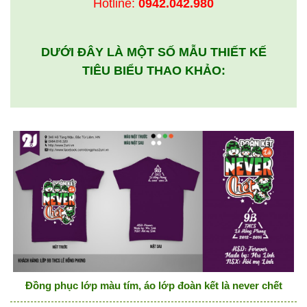
Hotline:
0942.042.980
DƯỚI ĐÂY LÀ MỘT SỐ MẪU THIẾT KẾ
TIÊU BIỂU THAO KHẢO:
Đồng phục lớp màu tím, áo lớp đoàn kết là never chết