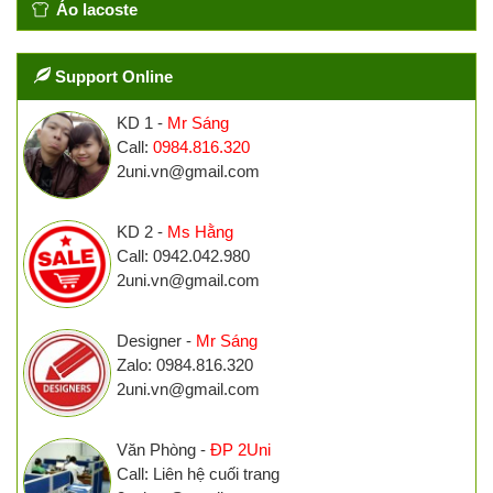
Áo lacoste
Support Online
KD 1 -
Mr Sáng
Call:
0984.816.320
2uni.vn@gmail.com
KD 2 -
Ms Hằng
Call: 0942.042.980
2uni.vn@gmail.com
Designer -
Mr Sáng
Zalo: 0984.816.320
2uni.vn@gmail.com
Văn Phòng -
ĐP 2Uni
Call: Liên hệ cuối trang