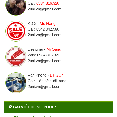
Call:
0984.816.320
2uni.vn@gmail.com
KD 2 -
Ms Hằng
Call: 0942.042.980
2uni.vn@gmail.com
Designer -
Mr Sáng
Zalo: 0984.816.320
2uni.vn@gmail.com
Văn Phòng -
ĐP 2Uni
Call: Liên hệ cuối trang
2uni.vn@gmail.com
BÀI VIẾT ĐỒNG PHỤC: