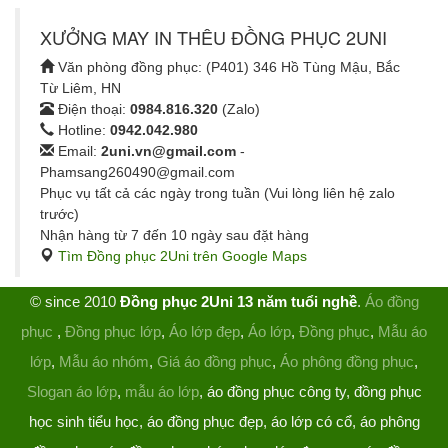
XƯỞNG MAY IN THÊU ĐỒNG PHỤC 2UNI
Văn phòng đồng phục: (P401) 346 Hồ Tùng Mậu, Bắc
Từ Liêm, HN
Điện thoại:
0984.816.320
(Zalo)
Hotline:
0942.042.980
Email:
2uni.vn@gmail.com
-
Phamsang260490@gmail.com
Phục vụ tất cả các ngày trong tuần (Vui lòng liên hệ zalo
trước)
Nhận hàng từ 7 đến 10 ngày sau đặt hàng
Tìm Đồng phục 2Uni trên Google Maps
© since 2010
Đồng phục 2Uni 13 năm tuổi nghề
.
Áo đồng
phục
,
Đồng phục lớp
,
Áo lớp đẹp
,
Áo lớp
,
Đồng phục
,
Mẫu áo
lớp
,
Mẫu áo nhóm
,
Giá áo đồng phục
,
Áo phông đồng phục
,
Slogan áo lớp
,
mẫu áo lớp
, áo đồng phục công ty, đồng phục
học sinh tiểu học, áo đồng phục đẹp, áo lớp có cổ, áo phông