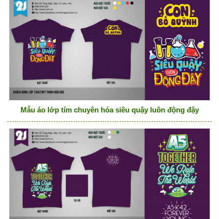
Mẫu áo lớp tím chuyên hóa siêu quậy luôn động đậy