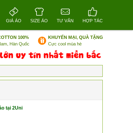
GIÁ ÁO
SIZE ÁO
TƯ VẤN
HỢP TÁC
COTTON 100%
KHUYẾN MẠI, QUÀ TẶNG
 Nam, Hàn Quốc
Cực cool mùa hè
o tại 2Uni