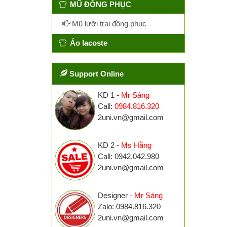
MŨ ĐỒNG PHỤC
Mũ lưỡi trai đồng phục
Áo lacoste
Support Online
KD 1 -
Mr Sáng
Call:
0984.816.320
2uni.vn@gmail.com
KD 2 -
Ms Hằng
Call: 0942.042.980
2uni.vn@gmail.com
Designer -
Mr Sáng
Zalo: 0984.816.320
2uni.vn@gmail.com