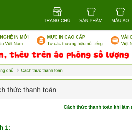
TRANG CHỦ
SẢN PHẨM
MẪU ÁO
NGHỆ IN MỚI
MỰC IN CAO CẤP
VẢI 
ầu Việt Nam
Từ các thương hiệu nổi tiếng
Việt
ang chủ
Cách thức thanh toán
h thức thanh toán
Cách thức thanh toán khi làm á
h 1: