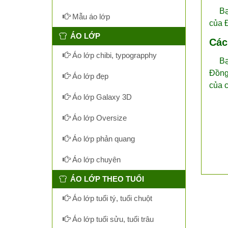
Bạn 
Mẫu áo lớp
của Đ
ÁO LỚP
Các
Áo lớp chibi, typograpphy
Bạn 
Đồng 
Áo lớp đẹp
của 
Áo lớp Galaxy 3D
Áo lớp Oversize
Áo lớp phản quang
Áo lớp chuyên
ÁO LỚP THEO TUỔI
Áo lớp tuổi tý, tuổi chuột
Áo lớp tuổi sửu, tuổi trâu