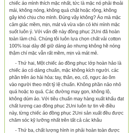
chiếc áo mình thích mặc nhất, tức là mặc nó phải thoải
mái, không nóng, không quá chật hoặc rộng, không
gây khó chịu cho mình. Đúng vậy không? Áo mà mặc
cảm giác mềm, mịn, mát và vừa vặn có khi mình mặc
suốt luôn ý. Với vấn đề này đồng phục 2Uni đã hoàn
toàn làm chủ. Chúng tôi luôn lựa chọn chất vải cotton
100% loại dày để giữ dáng áo nhưng không hề nóng
thậm chí mặc vẫn rất mềm, mịn và mát mẻ.
- Thứ hai, Một chiếc áo đồng phục lớp hoàn hảo là
chiếc áo có dáng chuẩn, mặc không kích người. các
phần trên áo hài hòa: tay, thân, eo, cổ, ngực áo ôm
vào người theo một tỷ lệ chuẩn. Không phần nảo nhỏ
quá hoặc to quá. Các đường may gọn, không lộ,
không dúm áo. Với tiêu chuẩn may hàng xuất khẩu đạt
chất lượng cao đồng phục 2Uni luôn tự tin về điều
này, từng chiếc áo đồng phục 2Uni sản xuất đều được
chăm sóc kỹ lưỡng nhất trên tất cả các khâu
- Thứ ba, chất lượng hình in phải hoàn toàn được