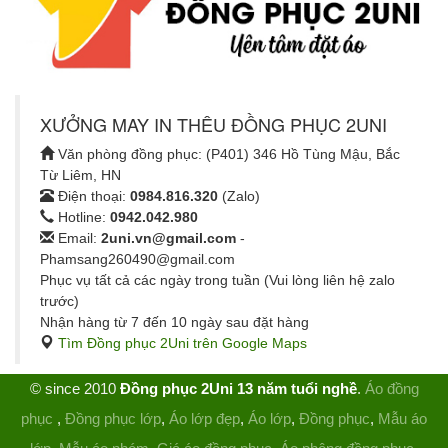
XƯỞNG MAY IN THÊU ĐỒNG PHỤC 2UNI
Văn phòng đồng phục: (P401) 346 Hồ Tùng Mậu, Bắc
Từ Liêm, HN
Điện thoại:
0984.816.320
(Zalo)
Hotline:
0942.042.980
Email:
2uni.vn@gmail.com
-
Phamsang260490@gmail.com
Phục vụ tất cả các ngày trong tuần (Vui lòng liên hệ zalo
trước)
Nhận hàng từ 7 đến 10 ngày sau đặt hàng
Tìm Đồng phục 2Uni trên Google Maps
© since 2010
Đồng phục 2Uni 13 năm tuổi nghề
.
Áo đồng
phục
,
Đồng phục lớp
,
Áo lớp đẹp
,
Áo lớp
,
Đồng phục
,
Mẫu áo