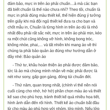
đảm bảo, mực in trên áo phải chuẩn…à mà các bạn
đã biết chuẩn là thế nào chưa nhỉ? Theo tôi, chuẩn là
mực in phải đúng màu thiết kế, thể hiện đúng ý tưởng
trên giấy khi mà đội ngũ thiết kế đưa ra cho bạn và
chốt mẫu in, Chuẩn là từng hình in trên áo dù là nhỏ
nhất đều phải rất sắc nét, mực in trên áo phải mịn, kéo
ra một chút cũng không vỡ hình, không bong tróc,
không nhòe, phai,… và tất nhiên khi mang áo về thì
chúng ta phải bảo quản áo đúng như hướng dẫn ở
đây nhé: Bảo quản áo
- Thứ tư, khâu hoàn thiện áo phải được đảm bảo,
tức là áo mà chúng mình nhận về mặc phải được là
nét như sony, gấp gọn gàng, đóng túi chuẩn đét.
- Thứ năm, quan trọng nhất, (chính vì thế nên nói
cuối cùng cho nhớ, hớ hớ) phần chọn màu áo và thiết
kế sao cho phù hợp, tránh thiết kế quá nhiều họa tiết,
hình ảnh dẫn đến rối hình. Thiết kế áo chuẩn bắt đầu
từ chọ màu áo phù hợp với nhóm, lớp mình. Nếu lớp