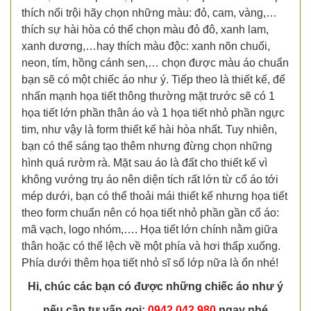
thích nổi trội hãy chọn những màu: đỏ, cam, vàng,…
thích sự hài hòa có thể chọn màu đỏ đô, xanh lam,
xanh dương,…hay thích màu độc: xanh nõn chuối,
neon, tím, hồng cánh sen,… chọn được màu áo chuẩn
bạn sẽ có một chiếc áo như ý. Tiếp theo là thiết kế, để
nhấn mạnh họa tiết thông thường mặt trước sẽ có 1
họa tiết lớn phần thân áo và 1 họa tiết nhỏ phần ngực
tim, như vậy là form thiết kế hài hòa nhất. Tuy nhiên,
bạn có thể sáng tạo thêm nhưng đừng chọn những
hình quá rườm rà. Mặt sau áo là đất cho thiết kế vì
không vướng trụ áo nên diện tích rất lớn từ cổ áo tới
mép dưới, bạn có thể thoải mái thiết kế nhưng họa tiết
theo form chuẩn nên có họa tiết nhỏ phần gần cổ áo:
mã vạch, logo nhóm,…. Họa tiết lớn chính nằm giữa
thân hoặc có thể lệch về một phía và hơi thấp xuống.
Phía dưới thêm họa tiết nhỏ sĩ số lớp nữa là ổn nhé!
Hi, chúc các bạn có được những chiếc áo như ý
nếu cần tư vấn gọi:
0942 042 980
ngay nhé