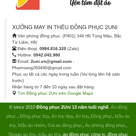
XƯỞNG MAY IN THÊU ĐỒNG PHỤC 2UNI
Văn phòng đồng phục: (P401) 346 Hồ Tùng Mậu, Bắc
Từ Liêm, HN
Điện thoại:
0984.816.320
(Zalo)
Hotline:
0942.042.980
Email:
2uni.vn@gmail.com
-
Phamsang260490@gmail.com
Phục vụ tất cả các ngày trong tuần (Vui lòng liên hệ zalo
trước)
Nhận hàng từ 7 đến 10 ngày sau đặt hàng
Tìm Đồng phục 2Uni trên Google Maps
© since 2010
Đồng phục 2Uni 13 năm tuổi nghề
.
Áo đồng
phục
,
Đồng phục lớp
,
Áo lớp đẹp
,
Áo lớp
,
Đồng phục
,
Mẫu áo
lớp
,
Mẫu áo nhóm
,
Giá áo đồng phục
,
Áo phông đồng phục
,
Slogan áo lớp
,
mẫu áo lớp
, áo đồng phục công ty, đồng phục