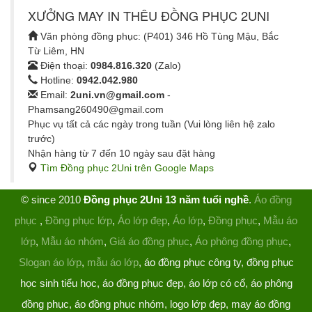
XƯỞNG MAY IN THÊU ĐỒNG PHỤC 2UNI
Văn phòng đồng phục: (P401) 346 Hồ Tùng Mậu, Bắc
Từ Liêm, HN
Điện thoại:
0984.816.320
(Zalo)
Hotline:
0942.042.980
Email:
2uni.vn@gmail.com
-
Phamsang260490@gmail.com
Phục vụ tất cả các ngày trong tuần (Vui lòng liên hệ zalo
trước)
Nhận hàng từ 7 đến 10 ngày sau đặt hàng
Tìm Đồng phục 2Uni trên Google Maps
© since 2010
Đồng phục 2Uni 13 năm tuổi nghề
.
Áo đồng
phục
,
Đồng phục lớp
,
Áo lớp đẹp
,
Áo lớp
,
Đồng phục
,
Mẫu áo
lớp
,
Mẫu áo nhóm
,
Giá áo đồng phục
,
Áo phông đồng phục
,
Slogan áo lớp
,
mẫu áo lớp
, áo đồng phục công ty, đồng phục
học sinh tiểu học, áo đồng phục đẹp, áo lớp có cổ, áo phông
đồng phục, áo đồng phục nhóm, logo lớp đẹp, may áo đồng