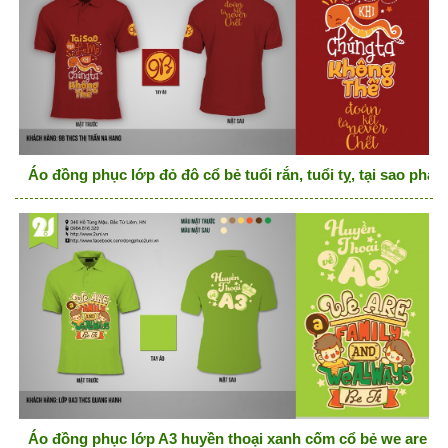
Áo đồng phục lớp đỏ đô cổ bẻ tuổi rắn, tuổi tỵ, tại sao phải
Áo đồng phục lớp A3 huyền thoại xanh cốm cổ bẻ we are fam