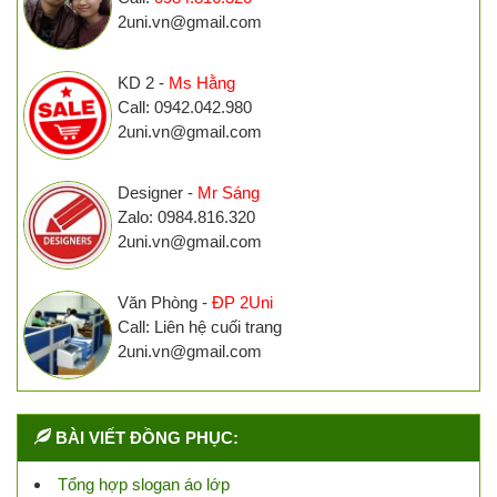
2uni.vn@gmail.com
KD 2 -
Ms Hằng
Call: 0942.042.980
2uni.vn@gmail.com
Designer -
Mr Sáng
Zalo: 0984.816.320
2uni.vn@gmail.com
Văn Phòng -
ĐP 2Uni
Call: Liên hệ cuối trang
2uni.vn@gmail.com
BÀI VIẾT ĐỒNG PHỤC:
Tổng hợp slogan áo lớp