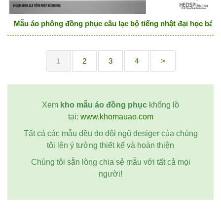
Mẫu áo phông đồng phục câu lạc bộ tiếng nhật đại học bác
1
2
3
4
>
Xem
kho mẫu áo đồng phục
khổng lồ
tại:
www.khomauao.com
Tất cả các mẫu đều do đội ngũ desiger của chúng
tôi lên ý tưởng thiết kế và hoàn thiện
Chúng tôi sẵn lòng chia sẻ mẫu với tất cả mọi
người!