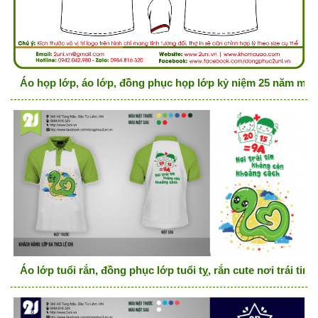
Áo họp lớp, áo lớp, đồng phục họp lớp kỷ niệm 25 năm màu
Áo lớp tuổi rắn, đồng phục lớp tuổi tỵ, rắn cute nơi trái t