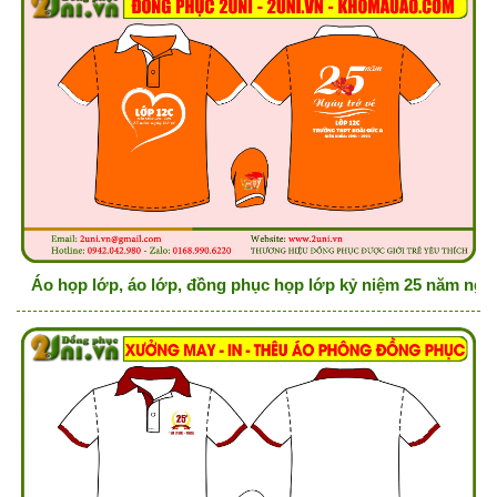
Áo họp lớp, áo lớp, đồng phục họp lớp kỷ niệm 25 năm ngà