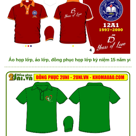
Áo họp lớp, áo lớp, đồng phục họp lớp kỷ niệm 15 năm yê