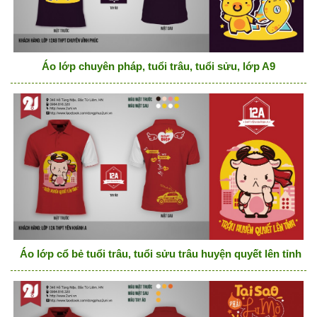
Áo lớp chuyên pháp, tuổi trâu, tuổi sửu, lớp A9
Áo lớp cổ bẻ tuổi trâu, tuổi sửu trâu huyện quyết lên tỉnh