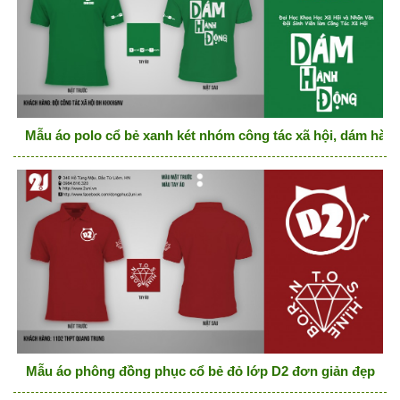
Mẫu áo polo cổ bẻ xanh két nhóm công tác xã hội, dám hàn
Mẫu áo phông đồng phục cổ bẻ đỏ lớp D2 đơn giản đẹp