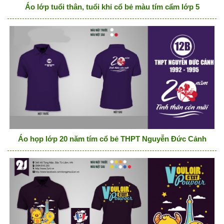
Áo lớp tuổi thân, tuổi khỉ cổ bẻ màu tím cẩm lớp 5
Áo họp lớp 20 năm tím cổ bẻ THPT Nguyễn Đức Cảnh