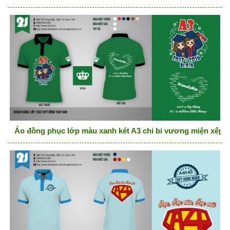
Áo đồng phục lớp màu xanh két A3 chi bi vương miện xếp hì