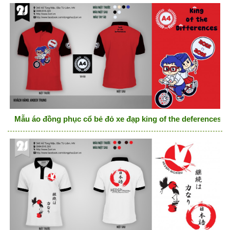
Mẫu áo đồng phục cổ bẻ đỏ xe đạp king of the deferences