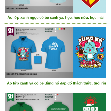
Áo lớp xanh ngọc cổ bẻ xanh ya, học, học nữa, học mãi
Áo lớp xanh ya cổ bẻ đùng nổ đạp đổ thách thức, tuổi rồng,