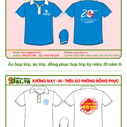
Áo họp lớp, áo lớp, đồng phục họp lớp kỷ niệm 20 năm tình