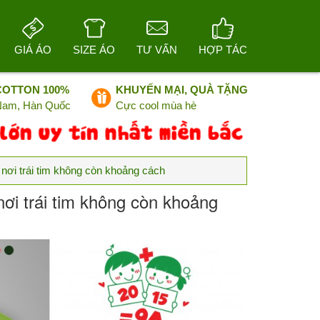
GIÁ ÁO
SIZE ÁO
TƯ VẤN
HỢP TÁC
COTTON 100%
KHUYẾN MẠI, QUÀ TẶNG
 Nam, Hàn Quốc
Cực cool mùa hè
e nơi trái tim không còn khoảng cách
 nơi trái tim không còn khoảng