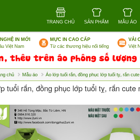
TRANG CHỦ
SẢN PHẨM
MẪU ÁO
NGHỆ IN MỚI
MỰC IN CAO CẤP
VẢI 
ầu Việt Nam
Từ các thương hiệu nổi tiếng
Việt
ang chủ
Mẫu áo
Áo lớp tuổi rắn, đồng phục lớp tuổi tỵ, rắn cut
p tuổi rắn, đồng phục lớp tuổi tỵ, rắn cute