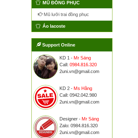
MŨ ĐỒNG PHỤC
Mũ lưỡi trai đồng phục
Áo lacoste
Support Online
KD 1 -
Mr Sáng
Call:
0984.816.320
2uni.vn@gmail.com
KD 2 -
Ms Hằng
Call: 0942.042.980
2uni.vn@gmail.com
Designer -
Mr Sáng
Zalo: 0984.816.320
2uni.vn@gmail.com