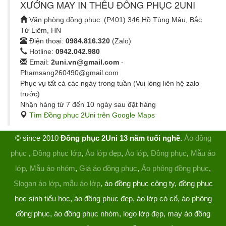
XƯỞNG MAY IN THÊU ĐỒNG PHỤC 2UNI
Văn phòng đồng phục: (P401) 346 Hồ Tùng Mậu, Bắc
Từ Liêm, HN
Điện thoại:
0984.816.320
(Zalo)
Hotline:
0942.042.980
Email:
2uni.vn@gmail.com
-
Phamsang260490@gmail.com
Phục vụ tất cả các ngày trong tuần (Vui lòng liên hệ zalo
trước)
Nhận hàng từ 7 đến 10 ngày sau đặt hàng
Tìm Đồng phục 2Uni trên Google Maps
© since 2010
Đồng phục 2Uni 13 năm tuổi nghề
.
Áo đồng
phục
,
Đồng phục lớp
,
Áo lớp đẹp
,
Áo lớp
,
Đồng phục
,
Mẫu áo
lớp
,
Mẫu áo nhóm
,
Giá áo đồng phục
,
Áo phông đồng phục
,
Slogan áo lớp
,
mẫu áo lớp
, áo đồng phục công ty, đồng phục
học sinh tiểu học, áo đồng phục đẹp, áo lớp có cổ, áo phông
đồng phục, áo đồng phục nhóm, logo lớp đẹp, may áo đồng