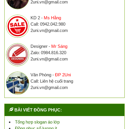
2uni.vn@gmail.com
KD 2 -
Ms Hằng
Call: 0942.042.980
2uni.vn@gmail.com
Designer -
Mr Sáng
Zalo: 0984.816.320
2uni.vn@gmail.com
Văn Phòng -
ĐP 2Uni
Call: Liên hệ cuối trang
2uni.vn@gmail.com
BÀI VIẾT ĐỒNG PHỤC:
Tổng hợp slogan áo lớp
Đồng phục số lượng ít