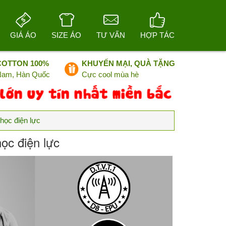
GIÁ ÁO
SIZE ÁO
TƯ VẤN
HỢP TÁC
COTTON 100%
KHUYẾN MẠI, QUÀ TẶNG
 Nam, Hàn Quốc
Cực cool mùa hè
học điện lực
ọc điện lực