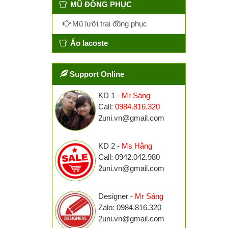
MŨ ĐỒNG PHỤC
Mũ lưỡi trai đồng phục
Áo lacoste
Support Online
KD 1 -
Mr Sáng
Call:
0984.816.320
2uni.vn@gmail.com
KD 2 -
Ms Hằng
Call: 0942.042.980
2uni.vn@gmail.com
Designer -
Mr Sáng
Zalo: 0984.816.320
2uni.vn@gmail.com