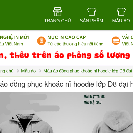
TRANG CHỦ
SẢN PHẨM
MẪU ÁO
NGHỆ IN MỚI
MỰC IN CAO CẤP
VẢI 
ầu Việt Nam
Từ các thương hiệu nổi tiếng
Việt
ang chủ
Mẫu áo
Mẫu áo đồng phục khoác nỉ hoodie lớp D8 đại 
áo đồng phục khoác nỉ hoodie lớp D8 đại h