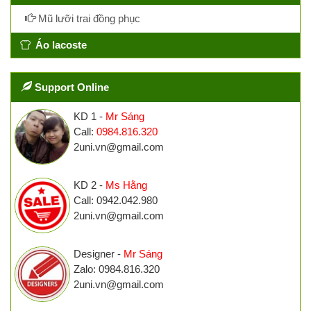
Mũ lưỡi trai đồng phục
Áo lacoste
Support Online
KD 1 -
Mr Sáng
Call:
0984.816.320
2uni.vn@gmail.com
KD 2 -
Ms Hằng
Call: 0942.042.980
2uni.vn@gmail.com
Designer -
Mr Sáng
Zalo: 0984.816.320
2uni.vn@gmail.com