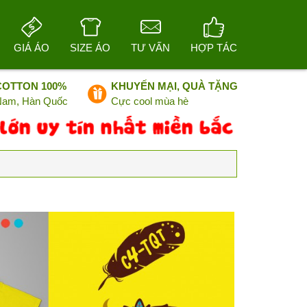
GIÁ ÁO
SIZE ÁO
TƯ VẤN
HỢP TÁC
COTTON 100%
KHUYẾN MẠI, QUÀ TẶNG
 Nam, Hàn Quốc
Cực cool mùa hè