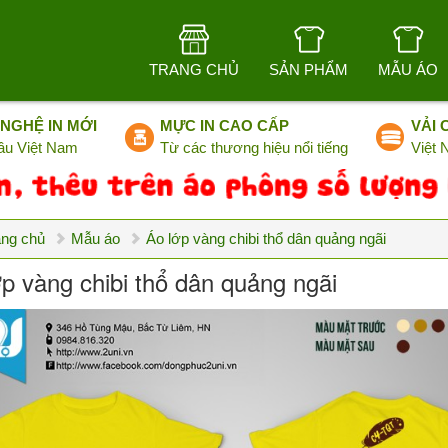
TRANG CHỦ
SẢN PHẨM
MẪU ÁO
NGHỆ IN MỚI
MỰC IN CAO CẤP
VẢI 
ầu Việt Nam
Từ các thương hiệu nổi tiếng
Việt
ang chủ
Mẫu áo
Áo lớp vàng chibi thổ dân quảng ngãi
ớp vàng chibi thổ dân quảng ngãi