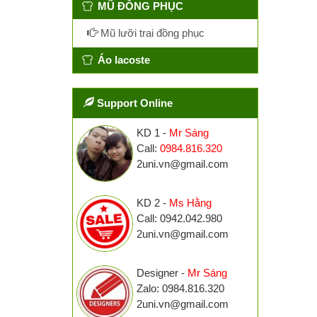
MŨ ĐỒNG PHỤC
Mũ lưỡi trai đồng phục
Áo lacoste
Support Online
KD 1 -
Mr Sáng
Call:
0984.816.320
2uni.vn@gmail.com
KD 2 -
Ms Hằng
Call: 0942.042.980
2uni.vn@gmail.com
Designer -
Mr Sáng
Zalo: 0984.816.320
2uni.vn@gmail.com