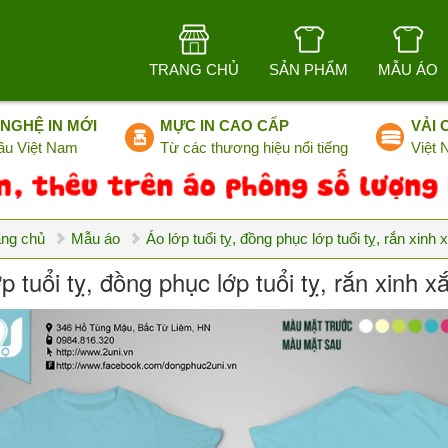
TRANG CHỦ
SẢN PHẨM
MẪU ÁO
NGHỆ IN MỚI
MỰC IN CAO CẤP
VẢI 
ầu Việt Nam
Từ các thương hiệu nổi tiếng
Việt
ang chủ
Mẫu áo
Áo lớp tuổi tỵ, đồng phục lớp tuổi tỵ, rắn xinh
p tuổi tỵ, đồng phục lớp tuổi tỵ, rắn xinh 