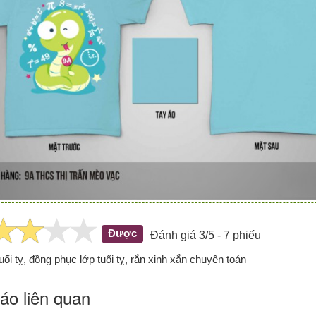
Được
Đánh giá 3/5 - 7 phiếu
uổi tỵ, đồng phục lớp tuổi tỵ, rắn xinh xắn chuyên toán
áo liên quan