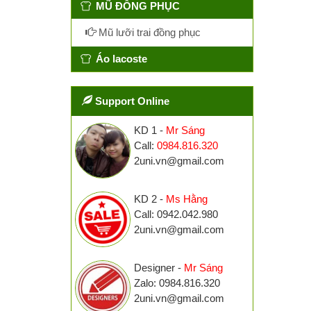
MŨ ĐỒNG PHỤC
Mũ lưỡi trai đồng phục
Áo lacoste
Support Online
KD 1 -
Mr Sáng
Call:
0984.816.320
2uni.vn@gmail.com
KD 2 -
Ms Hằng
Call: 0942.042.980
2uni.vn@gmail.com
Designer -
Mr Sáng
Zalo: 0984.816.320
2uni.vn@gmail.com