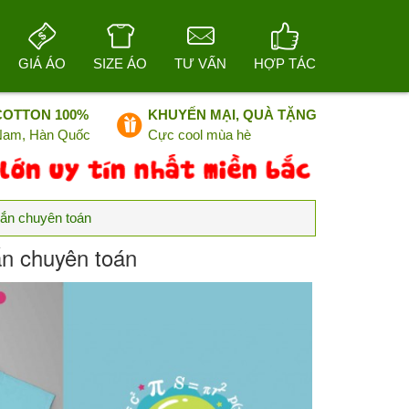
GIÁ ÁO
SIZE ÁO
TƯ VẤN
HỢP TÁC
COTTON 100%
KHUYẾN MẠI, QUÀ TẶNG
 Nam, Hàn Quốc
Cực cool mùa hè
 xắn chuyên toán
xắn chuyên toán